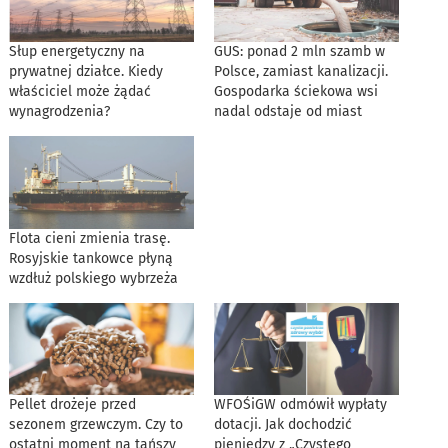
Słup energetyczny na
GUS: ponad 2 mln szamb w
prywatnej działce. Kiedy
Polsce, zamiast kanalizacji.
właściciel może żądać
Gospodarka ściekowa wsi
wynagrodzenia?
nadal odstaje od miast
Flota cieni zmienia trasę.
Rosyjskie tankowce płyną
wzdłuż polskiego wybrzeża
Pellet drożeje przed
WFOŚiGW odmówił wypłaty
sezonem grzewczym. Czy to
dotacji. Jak dochodzić
ostatni moment na tańszy
pieniędzy z „Czystego