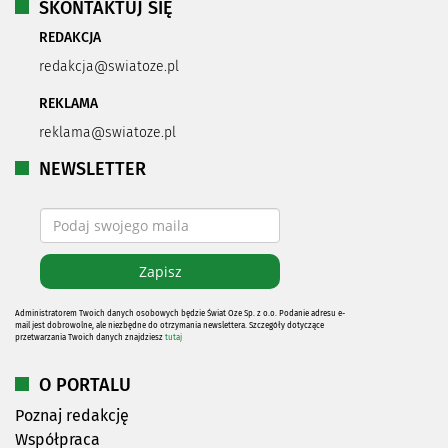
SKONTAKTUJ SIĘ
REDAKCJA
redakcja@swiatoze.pl
REKLAMA
reklama@swiatoze.pl
NEWSLETTER
Administratorem Twoich danych osobowych będzie Świat Oze Sp. z o.o. Podanie adresu e-
mail jest dobrowolne, ale niezbędne do otrzymania newslettera. Szczegóły dotyczące
przetwarzania Twoich danych znajdziesz
tutaj
O PORTALU
Poznaj redakcję
Współpraca