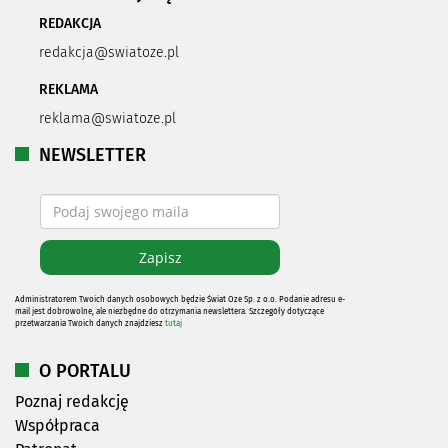
REDAKCJA
redakcja@swiatoze.pl
REKLAMA
reklama@swiatoze.pl
NEWSLETTER
Administratorem Twoich danych osobowych będzie Świat Oze Sp. z o.o. Podanie adresu e-
mail jest dobrowolne, ale niezbędne do otrzymania newslettera. Szczegóły dotyczące
przetwarzania Twoich danych znajdziesz
tutaj
O PORTALU
Poznaj redakcję
Współpraca