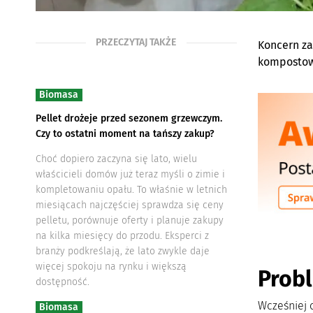
PRZECZYTAJ TAKŻE
Koncern za
kompostow
Biomasa
Pellet drożeje przed sezonem grzewczym.
Czy to ostatni moment na tańszy zakup?
Choć dopiero zaczyna się lato, wielu
właścicieli domów już teraz myśli o zimie i
kompletowaniu opału. To właśnie w letnich
miesiącach najczęściej sprawdza się ceny
pelletu, porównuje oferty i planuje zakupy
na kilka miesięcy do przodu. Eksperci z
branży podkreślają, że lato zwykle daje
więcej spokoju na rynku i większą
Prob
dostępność.
Wcześniej 
Biomasa