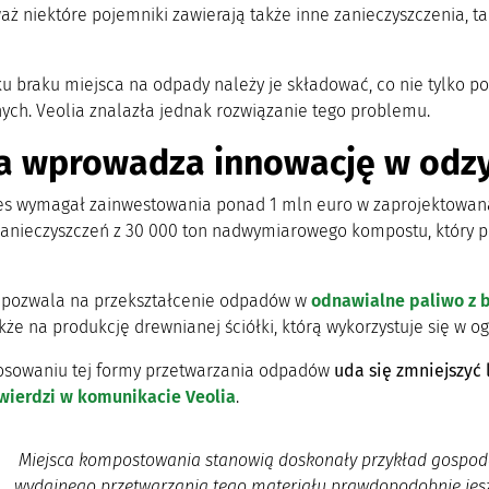
aż niektóre pojemniki zawierają także inne zanieczyszczenia, t
 braku miejsca na odpady należy je składować, co nie tylko pod
nych. Veolia znalazła jednak rozwiązanie tego problemu.
ia wprowadza innowację w odzy
s wymagał zainwestowania ponad 1 mln euro w zaprojektowaną 
zanieczyszczeń z 30 000 ton nadwymiarowego kompostu, który p
pozwala na przekształcenie odpadów w
odnawialne paliwo z 
że na produkcję drewnianej ściółki, którą wykorzystuje się w og
tosowaniu tej formy przetwarzania odpadów
uda się zmniejszyć
wierdzi w komunikacie Veolia
.
Miejsca kompostowania stanowią doskonały przykład gospoda
wydajnego przetwarzania tego materiału prawdopodobnie jes