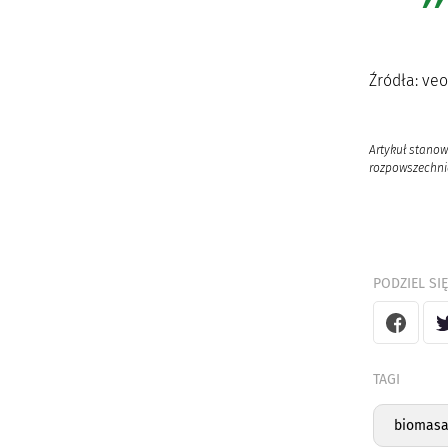
Źródła: ve
Artykuł stanow
rozpowszechnia
PODZIEL SIĘ
TAGI
biomas