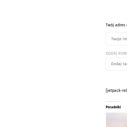
Twój adres 
DODAJ KOM
[jetpack-re
Poradniki