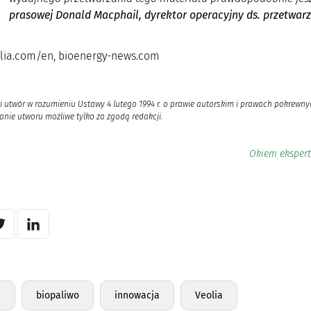
prasowej Donald Macphail, dyrektor operacyjny ds. przetwarza
olia.com/en, bioenergy-news.com
i utwór w rozumieniu Ustawy 4 lutego 1994 r. o prawie autorskim i prawach pokrewnyc
nie utworu możliwe tylko za zgodą redakcji.
Okiem ekspert
a
biopaliwo
innowacja
Veolia