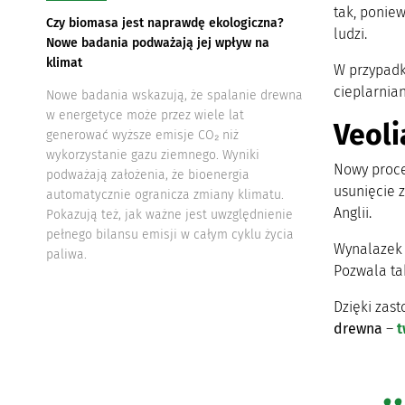
tak, poniew
Czy biomasa jest naprawdę ekologiczna?
ludzi.
Nowe badania podważają jej wpływ na
klimat
W przypadku
cieplarnia
Nowe badania wskazują, że spalanie drewna
w energetyce może przez wiele lat
Veol
generować wyższe emisje CO₂ niż
wykorzystanie gazu ziemnego. Wyniki
Nowy proce
podważają założenia, że bioenergia
usunięcie 
automatycznie ogranicza zmiany klimatu.
Anglii.
Pokazują też, jak ważne jest uwzględnienie
pełnego bilansu emisji w całym cyklu życia
Wynalazek 
paliwa.
Pozwala tak
Dzięki zas
drewna
–
t