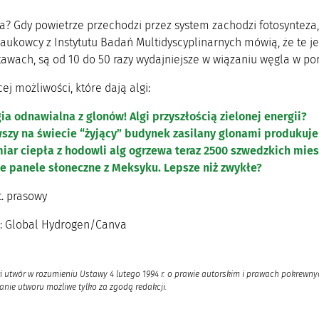
ła? Gdy powietrze przechodzi przez system zachodzi fotosynteza
aukowcy z Instytutu Badań Multidyscyplinarnych mówią, że te j
stawach, są od 10 do 50 razy wydajniejsze w wiązaniu węgla w p
ej możliwości, które dają algi:
ia odnawialna z glonów! Algi przyszłością zielonej energii?
szy na świecie “żyjący” budynek zasilany glonami produkuje 
ar ciepła z hodowli alg ogrzewa teraz 2500 szwedzkich mie
e panele słoneczne z Meksyku. Lepsze niż zwykłe?
t. prasowy
a: Global Hydrogen/Canva
i utwór w rozumieniu Ustawy 4 lutego 1994 r. o prawie autorskim i prawach pokrewnyc
nie utworu możliwe tylko za zgodą redakcji.