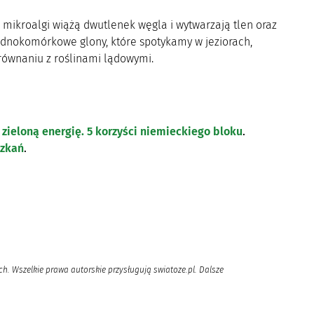
, mikroalgi wiążą dwutlenek węgla i wytwarzają tlen oraz
ednokomórkowe glony, które spotykamy w jeziorach,
orównaniu z roślinami lądowymi.
zieloną energię. 5 korzyści niemieckiego bloku
.
szkań
.
h. Wszelkie prawa autorskie przysługują swiatoze.pl. Dalsze