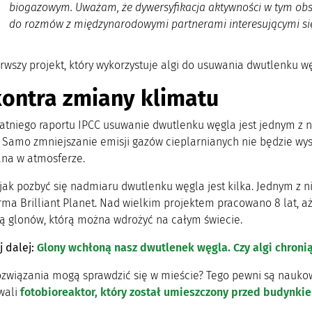
biogazowym. Uważam, że dywersyfikacja aktywności w tym ob
do rozmów z międzynarodowymi partnerami interesującymi s
erwszy projekt, który wykorzystuje algi do usuwania dwutlenku w
kontra zmiany klimatu
atniego raportu IPCC usuwanie dwutlenku węgla jest jednym z 
 Samo zmniejszanie emisji gazów cieplarnianych nie będzie wyst
na w atmosferze.
ak pozbyć się nadmiaru dwutlenku węgla jest kilka. Jednym z ni
irma Brilliant Planet. Nad wielkim projektem pracowano 8 lat, 
ą glonów, którą można wdrożyć na całym świecie.
j dalej:
Glony wchłoną nasz dwutlenek węgla. Czy algi chron
rozwiązania mogą sprawdzić się w mieście? Tego pewni są nauko
wali
fotobioreaktor, który został umieszczony przed budynkie