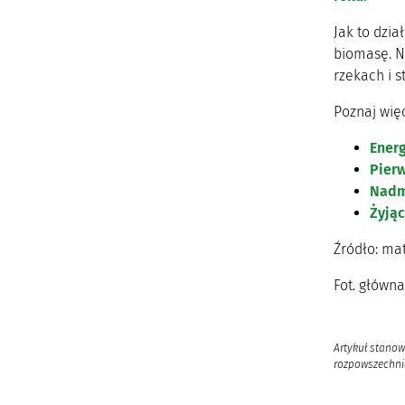
Jak to dzia
biomasę. N
rzekach i 
Poznaj więc
Energ
Pierw
Nadmi
Żyjąc
Źródło: ma
Fot. główn
Artykuł stanow
rozpowszechnia