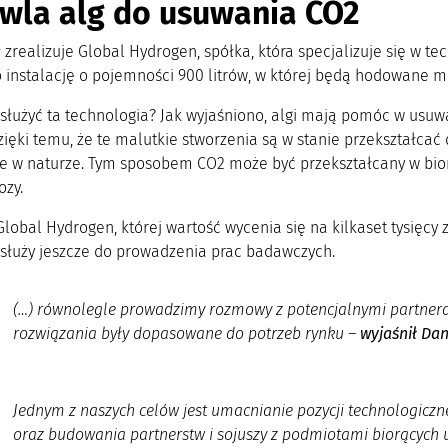
wla alg do usuwania CO2
zrealizuje Global Hydrogen, spółka, która specjalizuje się w te
instalację o pojemności 900 litrów, w której będą hodowane mi
łużyć ta technologia? Jak wyjaśniono, algi mają pomóc w usuw
ięki temu, że te malutkie stworzenia są w stanie przekształcać 
e w naturze. Tym sposobem CO2 może być przekształcany w biom
ozy.
Global Hydrogen, której wartość wycenia się na kilkaset tysięcy
 służy jeszcze do prowadzenia prac badawczych.
(…)
równolegle prowadzimy rozmowy z potencjalnymi partnera
rozwiązania były dopasowane do potrzeb rynku
–
wyjaśnił Dan
Jednym z naszych celów jest umacnianie pozycji technologiczne
oraz budowania partnerstw i sojuszy z podmiotami biorących