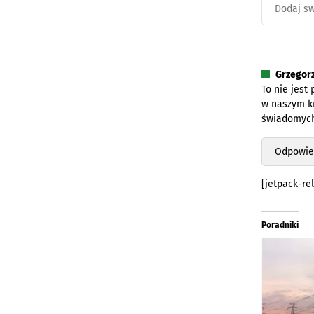
Grzegor
To nie jest
w naszym kr
świadomych
Odpowie
[jetpack-re
Poradniki