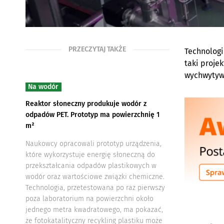
PRZECZYTAJ TAKŻE
Technologi
taki proje
wychwytyw
Na wodór
Reaktor słoneczny produkuje wodór z
odpadów PET. Prototyp ma powierzchnię 1
m²
Naukowcy opracowali prototyp urządzenia,
które wykorzystuje energię słoneczną do
przekształcania odpadów plastikowych w
wodór oraz wartościowe związki chemiczne.
Technologia, przetestowana po raz pierwszy
poza laboratorium na powierzchni około
jednego metra kwadratowego, ma pokazać,
że fotokatalityczny recykling plastiku może