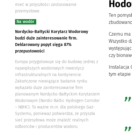
Hodo
mieć w przyszłości zastosowanie
przemysłowe.
Ten pomysł 
Na wodór
zbudowano 
Nordycko-Bałtycki Korytarz Wodorowy
Czemu ma s
budzi duże zainteresowanie firm.
Wszystko dz
Deklarowany popyt sięga 87%
występując
przepustowości
czy bionaw
Europa przygotowuje się do budowy jednej z
Instalacja 
największych wodorowych inwestycji
tym etapie
infrastrukturalnych na kontynencie.
Zakończone niewiążące badanie rynku
wykazało duże zainteresowanie firm
planowanym Nordycko-Bałtyckim Korytarzem
Wodorowym (Nordic-Baltic Hydrogen Corridor
– NBHC). To ważne m.in. dla polskiego Gaz-
Systemu, ponieważ potwierdza, że przyszła
sieć przesyłowa może znaleźć realnych
odbiorców i producentów wodoru.