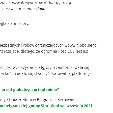
szarze pozwoli wypracować dobrą pozycję
ię naszymi pracami
–
dodał
.
ęgla z atmosfery.
niezbędnych kroków ograniczających wpływ globalnego
arczające, dlatego, że ogromna ilość CO2 jest już
ch jest wykorzystanie alg, czym zainteresowała się
aż w końcu udało się stworzyć skalowalną platformę
ią przed globalnym ociepleniem?
wcy z Uniwersytetu w Belgradzie. Serbowie
m belgradzkiej gminy Stari Grad we wrześniu 2021