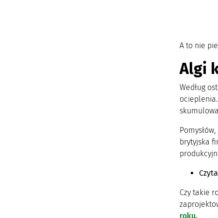
A to nie pi
Algi 
Według ost
ocieplenia.
skumulowa
Pomysłów, j
brytyjska f
produkcyjn
Czyta
Czy takie 
zaprojekto
roku.