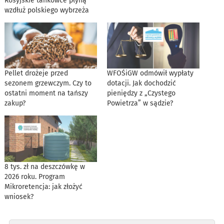
Rosyjskie tankowce płyną
wzdłuż polskiego wybrzeża
Pellet drożeje przed
WFOŚiGW odmówił wypłaty
sezonem grzewczym. Czy to
dotacji. Jak dochodzić
ostatni moment na tańszy
pieniędzy z „Czystego
zakup?
Powietrza” w sądzie?
8 tys. zł na deszczówkę w
2026 roku. Program
Mikroretencja: jak złożyć
wniosek?