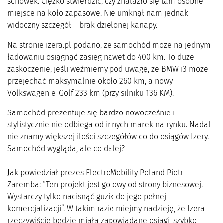
schowek. Ciężko stwierdzić, czy znalazło się tam osobne
miejsce na koło zapasowe. Nie umknął nam jednak
widoczny szczegół – brak dzielonej kanapy.
Na stronie izera.pl podano, że samochód może na jednym
ładowaniu osiągnąć zasięg nawet do 400 km. To duże
zaskoczenie, jeśli weźmiemy pod uwagę, że BMW i3 może
przejechać maksymalnie około 260 km, a nowy
Volkswagen e-Golf 233 km (przy silniku 136 KM).
Samochód prezentuje się bardzo nowocześnie i
stylistycznie nie odbiega od innych marek na rynku. Nadal
nie znamy większej ilości szczegółów co do osiągów Izery.
Samochód wygląda, ale co dalej?
Jak powiedział prezes ElectroMobility Poland Piotr
Zaremba: “Ten projekt jest gotowy od strony biznesowej.
Wystarczy tylko nacisnąć guzik do jego pełnej
komercjalizacji”. W takim razie miejmy nadzieję, że Izera
rzeczywiście będzie miała zapowiadane osiągi, szybko