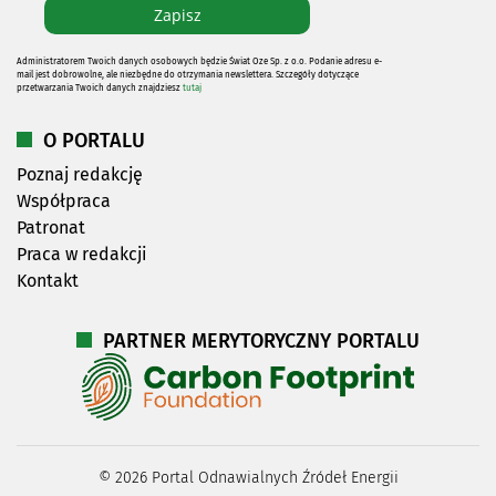
Administratorem Twoich danych osobowych będzie Świat Oze Sp. z o.o. Podanie adresu e-
mail jest dobrowolne, ale niezbędne do otrzymania newslettera. Szczegóły dotyczące
przetwarzania Twoich danych znajdziesz
tutaj
O PORTALU
Poznaj redakcję
Współpraca
Patronat
Praca w redakcji
Kontakt
PARTNER MERYTORYCZNY PORTALU
©
2026
Portal Odnawialnych Źródeł Energii