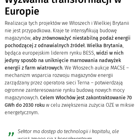
Europie
Realizacja tych projektów we Włoszech i Wielkiej Brytanii
nie jest przypadkowa. Kraje te intensyfikują budowę
magazynów,
aby zrównoważyć niestabilną podaż energii
pochodzącej z odnawialnych źródeł
.
Wielka Brytania
,
będąca europejskim liderem rynku BESS,
widzi w nich
jedyny sposób na uniknięcie marnowania nadwyżek
energii z farm wiatrowych
. We Włoszech aukcje MACSE –
mechanizm wsparcia rozwoju magazynów energii
zarządzany przez operatora sieci Terna – potwierdzają
ogromne zainteresowanie rynku budową nowych mocy
magazynowych.
Celem Włochów jest zakontraktowanie 70
GWh do 2030 roku
w celu zwiększenia zużycia OZE w miksie
energetycznym.
Sektor ma dostęp do technologii i kapitału, ale
wciąż zmaga się z konsekwentnym