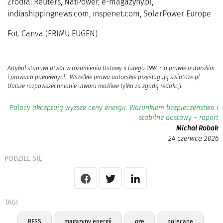
Źródła: Reuters, NatPower, e-magazyny.pl,
indiashippingnews.com, inspenet.com, SolarPower Europe
Fot. Canva (FRIMU EUGEN)
Artykuł stanowi utwór w rozumieniu Ustawy 4 lutego 1994 r. o prawie autorskim
i prawach pokrewnych. Wszelkie prawa autorskie przysługują swiatoze.pl.
Dalsze rozpowszechnianie utworu możliwe tylko za zgodą redakcji.
Polacy akceptują wyższe ceny energii. Warunkiem bezpieczeństwo i
stabilne dostawy – raport
Michał Robak
24 czerwca 2026
PODZIEL SIĘ
TAGI
BESS
magazyny energii
oze
polecane