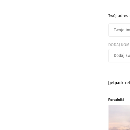
Twój adres 
DODAJ KOM
[jetpack-re
Poradniki