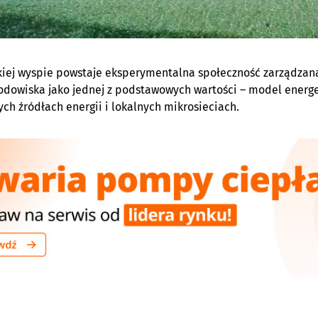
skiej wyspie powstaje eksperymentalna społeczność zarządzana
odowiska jako jednej z podstawowych wartości – model energ
ch źródłach energii i lokalnych mikrosieciach.