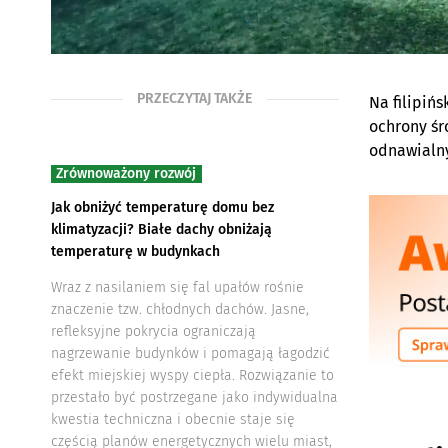
PRZECZYTAJ TAKŻE
Na filipiń
ochrony śr
odnawialny
Zrównoważony rozwój
Jak obniżyć temperaturę domu bez
klimatyzacji? Białe dachy obniżają
temperaturę w budynkach
Wraz z nasilaniem się fal upałów rośnie
znaczenie tzw. chłodnych dachów. Jasne,
refleksyjne pokrycia ograniczają
nagrzewanie budynków i pomagają łagodzić
efekt miejskiej wyspy ciepła. Rozwiązanie to
przestało być postrzegane jako indywidualna
kwestia techniczna i obecnie staje się
częścią planów energetycznych wielu miast,