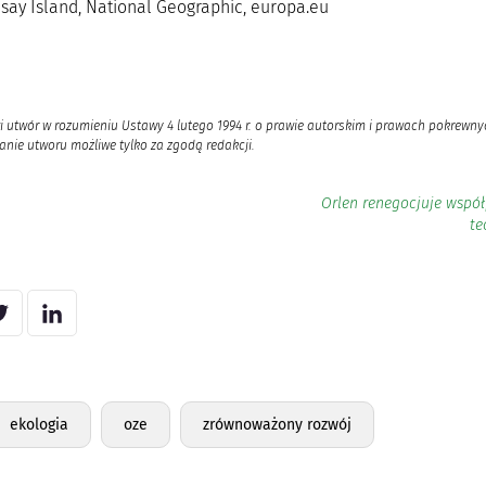
nsay Island, National Geographic, europa.eu
i utwór w rozumieniu Ustawy 4 lutego 1994 r. o prawie autorskim i prawach pokrewnyc
nie utworu możliwe tylko za zgodą redakcji.
Orlen renegocjuje współ
te
ekologia
oze
zrównoważony rozwój