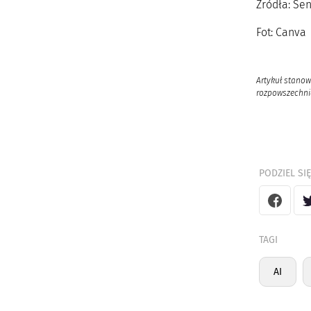
Źródła: Se
Fot: Canva
Artykuł stanow
rozpowszechnia
PODZIEL SIĘ
TAGI
AI