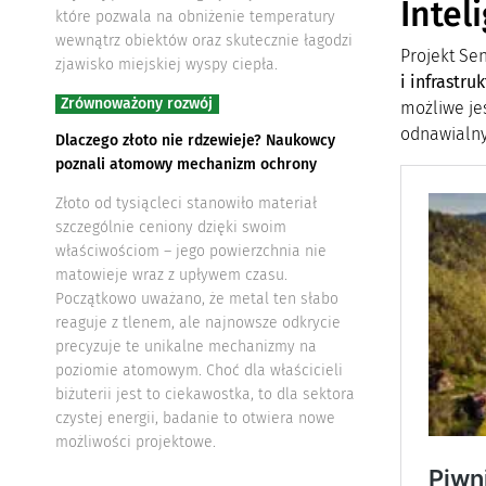
Intel
które pozwala na obniżenie temperatury
wewnątrz obiektów oraz skutecznie łagodzi
Projekt Se
zjawisko miejskiej wyspy ciepła.
i infrastruk
Zrównoważony rozwój
możliwe je
odnawialny
Dlaczego złoto nie rdzewieje? Naukowcy
poznali atomowy mechanizm ochrony
Złoto od tysiącleci stanowiło materiał
szczególnie ceniony dzięki swoim
właściwościom – jego powierzchnia nie
matowieje wraz z upływem czasu.
Początkowo uważano, że metal ten słabo
reaguje z tlenem, ale najnowsze odkrycie
precyzuje te unikalne mechanizmy na
poziomie atomowym. Choć dla właścicieli
biżuterii jest to ciekawostka, to dla sektora
czystej energii, badanie to otwiera nowe
możliwości projektowe.