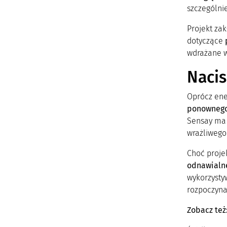
szczególnie
Projekt zak
dotyczące
p
wdrażane w
Nacis
Oprócz ene
ponownego 
Sensay ma 
wrażliwego
Choć proje
odnawialne
wykorzystyw
rozpoczyna
Zobacz też