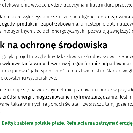
 efektywne na wyspach, gdzie tradycyjna infrastruktura przesył
łada także wykorzystanie sztucznej inteligencji do
zarządzania 
ogody, produkcji i zapotrzebowania,
a następnie optymalizowa
 inteligentnych sieciach energetycznych i pozwalają zwiększyć 
k na ochronę środowiska
rgetyki projekt uwzględnia także kwestie środowiskowe. Plano
wykorzystania wody deszczowej, ograniczanie odpadów oraz
funkcjonować jako społeczność o możliwie niskim śladzie węg
 ekosystemu wyspiarskiego.
kt znajduje się na wczesnym etapie planowania, może w przyszło
 źródła energii, magazynowanie i cyfrowe zarządzanie.
Jeśli 
ane także w innych regionach świata – zwłaszcza tam, gdzie roz
.
:
Bałtyk zabiera polskie plaże. Refulacja ma zatrzymać erozj