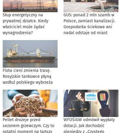
Słup energetyczny na
GUS: ponad 2 mln szamb w
prywatnej działce. Kiedy
Polsce, zamiast kanalizacji.
właściciel może żądać
Gospodarka ściekowa wsi
wynagrodzenia?
nadal odstaje od miast
Flota cieni zmienia trasę.
Rosyjskie tankowce płyną
wzdłuż polskiego wybrzeża
Pellet drożeje przed
WFOŚiGW odmówił wypłaty
sezonem grzewczym. Czy to
dotacji. Jak dochodzić
ostatni moment na tańszy
pieniędzy z „Czystego