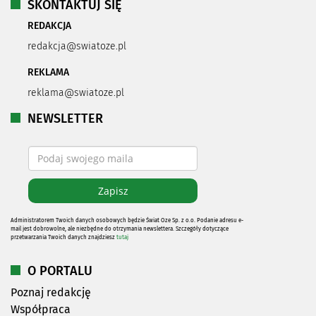
SKONTAKTUJ SIĘ
REDAKCJA
redakcja@swiatoze.pl
REKLAMA
reklama@swiatoze.pl
NEWSLETTER
Administratorem Twoich danych osobowych będzie Świat Oze Sp. z o.o. Podanie adresu e-
mail jest dobrowolne, ale niezbędne do otrzymania newslettera. Szczegóły dotyczące
przetwarzania Twoich danych znajdziesz
tutaj
O PORTALU
Poznaj redakcję
Współpraca