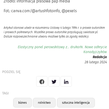
Źródło: informacja prasowa pap media
Fot.: canva.com/@artushfotoinfo, @pexels
Artykuł stanowi utwór w rozumieniu Ustawy 4 lutego 1994 r. o prawie autorskim
i prawach pokrewnych. Wszelkie prawa autorskie przysługują swiatoze.pl.
Dalsze rozpowszechnianie utworu możliwe tylko za zgodą redakcji.
Elastyczny panel perowskitowy z… drukarki. Nowe odkrycie
Kanadyjczyków
Redakcja
28 lutego 2024
PODZIEL SIĘ
TAGI
biznes
rolnictwo
sztuczna inteligencja