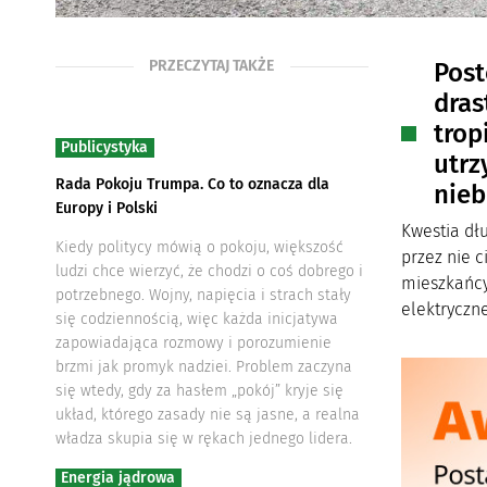
PRZECZYTAJ TAKŻE
Post
dras
trop
Publicystyka
utrz
Rada Pokoju Trumpa. Co to oznacza dla
nieb
Europy i Polski
Kwestia dł
Kiedy politycy mówią o pokoju, większość
przez nie 
ludzi chce wierzyć, że chodzi o coś dobrego i
mieszkańcy
potrzebnego. Wojny, napięcia i strach stały
elektryczne
się codziennością, więc każda inicjatywa
zapowiadająca rozmowy i porozumienie
brzmi jak promyk nadziei. Problem zaczyna
się wtedy, gdy za hasłem „pokój” kryje się
układ, którego zasady nie są jasne, a realna
władza skupia się w rękach jednego lidera.
Energia jądrowa