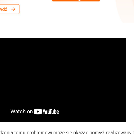
dzenia temu problemowi może się okazać pomysł realizowany o