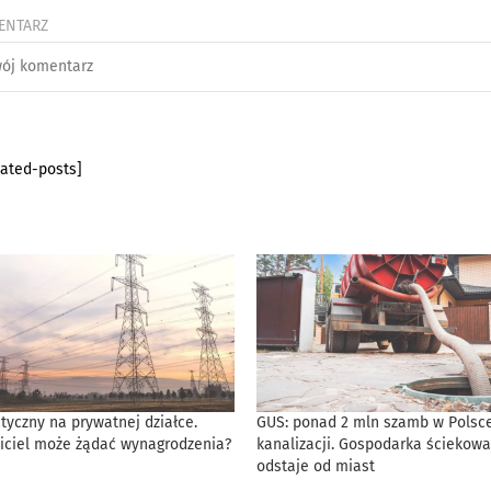
ENTARZ
lated-posts]
tyczny na prywatnej działce.
GUS: ponad 2 mln szamb w Polsce
iciel może żądać wynagrodzenia?
kanalizacji. Gospodarka ściekowa
odstaje od miast