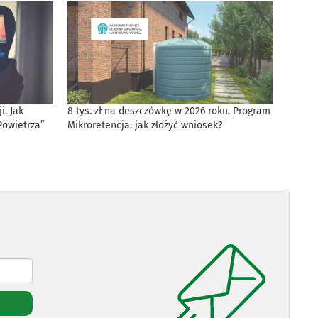
. Jak
8 tys. zł na deszczówkę w 2026 roku. Program
Powietrza”
Mikroretencja: jak złożyć wniosek?