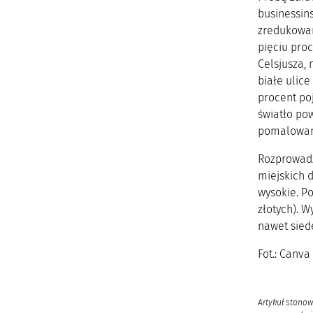
businessin
zredukowan
pięciu proc
Celsjusza,
białe ulice
procent poj
światło pow
pomalowany
Rozprowadze
miejskich d
wysokie. P
złotych). 
nawet sied
Fot.: Canva
Artykuł stanow