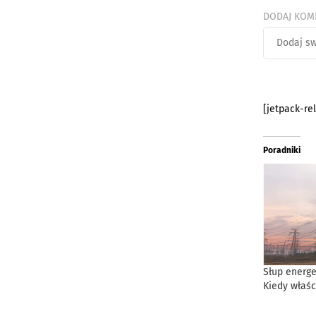
DODAJ KOM
[jetpack-re
Poradniki
Słup energe
Kiedy właśc