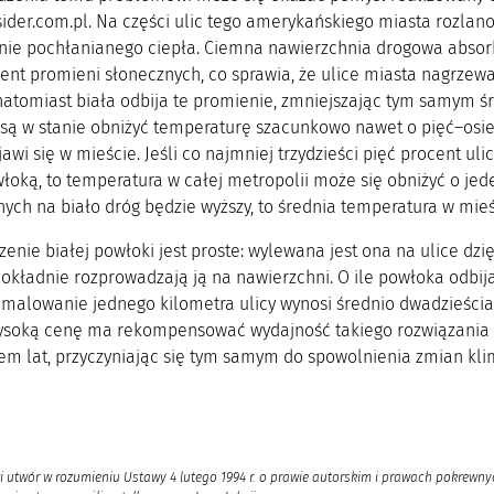
sider.com.pl. Na części ulic tego amerykańskiego miasta rozlan
ie pochłanianego ciepła. Ciemna nawierzchnia drogowa absorb
ent promieni słonecznych, co sprawia, że ulice miasta nagrzewa
 natomiast biała odbija te promienie, zmniejszając tym samym
 są w stanie obniżyć temperaturę szacunkowo nawet o pięć–osiem
awi się w mieście. Jeśli co najmniej trzydzieści pięć procent 
łoką, to temperatura w całej metropolii może się obniżyć o jede
ch na biało dróg będzie wyższy, to średnia temperatura w mieś
nie białej powłoki jest proste: wylewana jest ona na ulice dzi
okładnie rozprowadzają ją na nawierzchni. O ile powłoka odbijaj
omalowanie jednego kilometra ulicy wynosi średnio dwadzieścia p
Wysoką cenę ma rekompensować wydajność takiego rozwiązania 
em lat, przyczyniając się tym samym do spowolnienia zmian kli
i utwór w rozumieniu Ustawy 4 lutego 1994 r. o prawie autorskim i prawach pokrewnyc