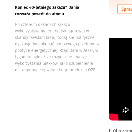
Koniec 40-letniego zakazu? Dania
rozważa powrót do atomu
Po czterech dekadach zakazu
wykorzystywania energetyki jądrowej w
skandynawskim kraju, toczą się polityczne
dyskusje by dokonać ponownego przełomu w
polityce energetycznej. Rząd Dani w zeszłym
tygodniu ogłosił, że rozpocznie analizę
wykorzystania SMR-ów, jako uzupełnienia
dla imponującej w tym kraju produkcji OZE.
Próbą zara