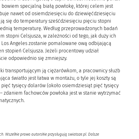
o bowiem specjalną białą powłokę, której celem jest
uje nawet od osiemdziesięciu do dziewięćdziesięciu
ją się do temperatury sześćdziesięciu pięciu stopni
 średnią temperaturę. Według przeprowadzonych badań
 stopni Celsjusza, w zależności od tego, jak duży ich
ulic Los Angeles zostanie pomalowane ową odbijającą
n stopień Celsjusza. Jeżeli procentowy udział
cie odpowiednio się zmniejszy.
ęki transportującym ją ciężarówkom, a pracownicy służb
ąca światło jest łatwa w montażu, o tyle jej koszty są
ięć tysięcy dolarów (około osiemdziesiąt pięć tysięcy
– zdaniem fachowców powłoka jest w stanie wytrzymać
matycznych.
h. Wszelkie prawa autorskie przysługują swiatoze.pl. Dalsze