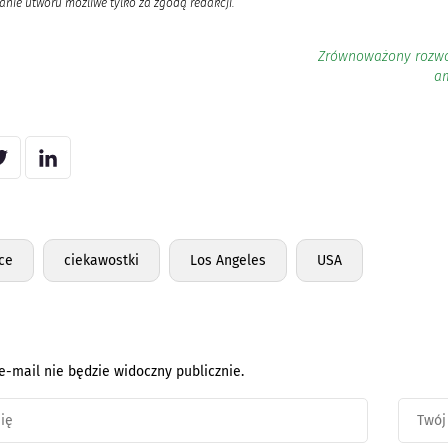
nie utworu możliwe tylko za zgodą redakcji.
Zrównoważony rozwó
am
ice
ciekawostki
Los Angeles
USA
e-mail nie będzie widoczny publicznie.