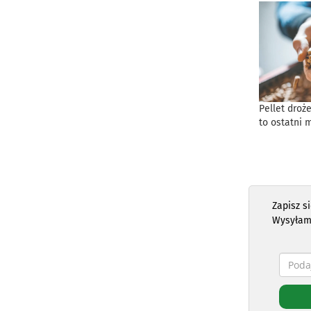
Pellet droż
to ostatni 
Zapisz s
Wysyłam