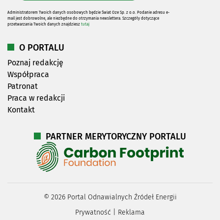
Administratorem Twoich danych osobowych będzie Świat Oze Sp. z o.o. Podanie adresu e-
mail jest dobrowolne, ale niezbędne do otrzymania newslettera. Szczegóły dotyczące
przetwarzania Twoich danych znajdziesz
tutaj
O PORTALU
Poznaj redakcję
Współpraca
Patronat
Praca w redakcji
Kontakt
PARTNER MERYTORYCZNY PORTALU
©
2026
Portal Odnawialnych Źródeł Energii
Prywatność
|
Reklama