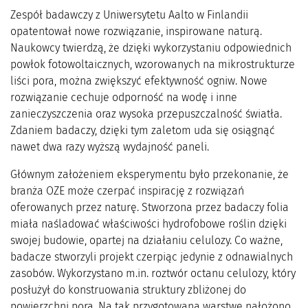
Zespół badawczy z Uniwersytetu Aalto w Finlandii
opatentował nowe rozwiązanie, inspirowane naturą.
Naukowcy twierdzą, że dzięki wykorzystaniu odpowiednich
powłok fotowoltaicznych, wzorowanych na mikrostrukturze
liści pora, można zwiększyć efektywność ogniw. Nowe
rozwiązanie cechuje odporność na wodę i inne
zanieczyszczenia oraz wysoka przepuszczalność światła.
Zdaniem badaczy, dzięki tym zaletom uda się osiągnąć
nawet dwa razy wyższą wydajność paneli.
Głównym założeniem eksperymentu było przekonanie, że
branża OZE może czerpać inspirację z rozwiązań
oferowanych przez naturę. Stworzona przez badaczy folia
miała naśladować właściwości hydrofobowe roślin dzięki
swojej budowie, opartej na działaniu celulozy. Co ważne,
badacze stworzyli projekt czerpiąc jedynie z odnawialnych
zasobów. Wykorzystano m.in. roztwór octanu celulozy, który
posłużył do konstruowania struktury zbliżonej do
powierzchni pora. Na tak przygotowaną warstwę nałożono