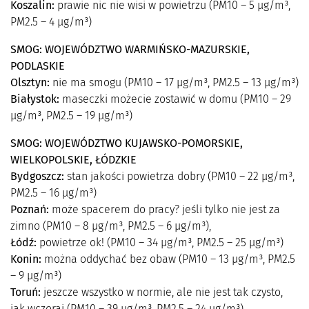
Koszalin:
prawie nic nie wisi w powietrzu (PM10 – 5 µg/m³,
PM2.5 – 4 µg/m³)
SMOG: WOJEWÓDZTWO WARMIŃSKO-MAZURSKIE,
PODLASKIE
Olsztyn:
nie ma smogu (PM10 – 17 µg/m³, PM2.5 – 13 µg/m³)
Białystok:
maseczki możecie zostawić w domu (PM10 – 29
µg/m³, PM2.5 – 19 µg/m³)
SMOG: WOJEWÓDZTWO KUJAWSKO-POMORSKIE,
WIELKOPOLSKIE, ŁÓDZKIE
Bydgoszcz:
stan jakości powietrza dobry (PM10 – 22 µg/m³,
PM2.5 – 16 µg/m³)
Poznań:
może spacerem do pracy? jeśli tylko nie jest za
zimno (PM10 – 8 µg/m³, PM2.5 – 6 µg/m³),
Łódź:
powietrze ok! (PM10 – 34 µg/m³, PM2.5 – 25 µg/m³)
Konin:
można oddychać bez obaw (PM10 – 13 µg/m³, PM2.5
– 9 µg/m³)
Toruń:
jeszcze wszystko w normie, ale nie jest tak czysto,
jak wczoraj (PM10 – 39 µg/m³, PM2.5 – 24 µg/m³)