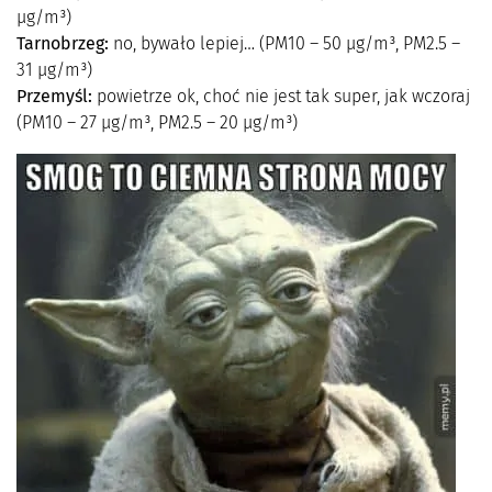
µg/m³)
Tarnobrzeg:
no, bywało lepiej… (PM10 – 50 µg/m³, PM2.5 –
31 µg/m³)
Przemyśl:
powietrze ok, choć nie jest tak super, jak wczoraj
(PM10 – 27 µg/m³, PM2.5 – 20 µg/m³)