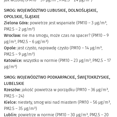
SMOG: WOJEWÓDZTWO LUBUSKIE, DOLNOŚLĄSKIE,
OPOLSKIE, ŚLĄSKIE
Zielona Góra:
powietrze jest wspaniałe (PM10 – 3 µg/m³,
PM2.5 – 2 µg/m³)
Wrocław:
nie ma smogu, może czas na spacer? (PM10 – 9
µg/m³, PM2.5 – 6 µg/m³)
Opole:
jest czysto, naprawdę czysto (PM10 – 14 µg/m³,
PM2.5 – 9 µg/m³)
Katowice:
wszystko w normie (PM10 – 23 µg/m³, PM2.5 – 17
µg/m³)
SMOG: WOJEWÓDZTWO PODKARPACKIE, ŚWIĘTOKRZYSKIE,
LUBELSKIE
Rzeszów:
jakość powietrza w porządku (PM10 – 36 µg/m³,
PM2.5 – 24)
Kielce:
niestety, smog wisi nad miastem (PM10 – 56 µg/m³,
PM2.5 – 35 µg/m³)
Lublin:
powietrze w normie (PM10 – 30 µg/m³, PM2.5 – 20