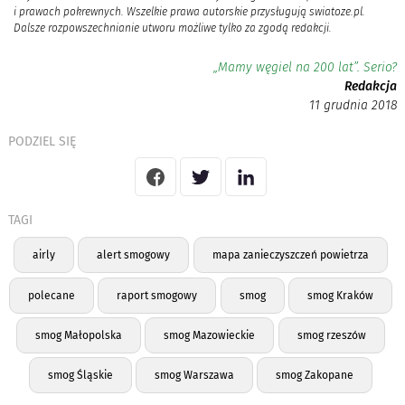
i prawach pokrewnych. Wszelkie prawa autorskie przysługują swiatoze.pl.
Dalsze rozpowszechnianie utworu możliwe tylko za zgodą redakcji.
„Mamy węgiel na 200 lat”. Serio?
Redakcja
11 grudnia 2018
PODZIEL SIĘ
TAGI
airly
alert smogowy
mapa zanieczyszczeń powietrza
polecane
raport smogowy
smog
smog Kraków
smog Małopolska
smog Mazowieckie
smog rzeszów
smog Śląskie
smog Warszawa
smog Zakopane