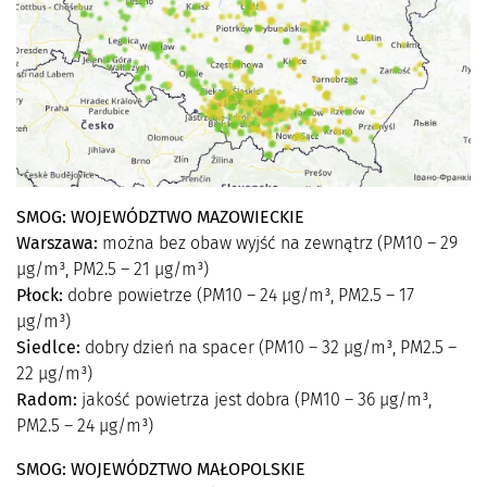
SMOG: WOJEWÓDZTWO MAZOWIECKIE
Warszawa:
można bez obaw wyjść na zewnątrz (PM10 – 29
µg/m³, PM2.5 – 21 µg/m³)
Płock:
dobre powietrze (PM10 – 24 µg/m³, PM2.5 – 17
µg/m³)
Siedlce:
dobry dzień na spacer (PM10 – 32 µg/m³, PM2.5 –
22 µg/m³)
Radom:
jakość powietrza jest dobra (PM10 – 36 µg/m³,
PM2.5 – 24 µg/m³)
SMOG: WOJEWÓDZTWO MAŁOPOLSKIE