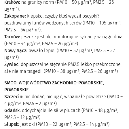
Kraków:
na granicy norm (PM10 – 50 µg/m³, PM2.5 – 26
µg/m³),
Zakopane:
kiepsko, czyżby ktoś wędził oscypki?
pozdrawiamy fanów wędzonych serów (PM10 – 105 µg/m³,
PM2.5 – 64 µg/m³),
Tarnów:
jeszcze jest ok, monitorujcie sytuację w ciągu dnia
(PM10 – 44 µg/m³, PM2.5 – 26 µg/m³)
Nowy Sącz:
bywało lepiej (PM10 – 52 µg/m³, PM2.5 – 32
µg/m³)
Żywiec:
dopuszczalne stężenie PM2.5 lekko przekroczone,
ale nie ma tragedii (PM10 – 38 µg/m³, PM2.5 – 26 µg/m³)
SMOG: WOJEWÓDZTWO ZACHODNIO-POMORSKIE,
POMORSKIE
Szczecin:
nic dodać, nic ująć, wspaniałe powietrze (PM10 –
4 µg/m³, PM2.5 – 2 µg/m³)
Gdańsk:
oddychajcie ile sił w płucach (PM10 – 18 µg/m³,
PM2.5 – 12 µg/m³)
Słupsk:
jest ok! (PM10 – 22 µg/m³, PM2.5 – 14 µg/m³)