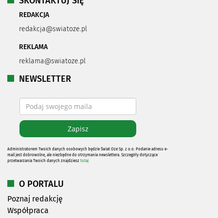
SKONTAKTUJ SIĘ
REDAKCJA
redakcja@swiatoze.pl
REKLAMA
reklama@swiatoze.pl
NEWSLETTER
Administratorem Twoich danych osobowych będzie Świat Oze Sp. z o.o. Podanie adresu e-
mail jest dobrowolne, ale niezbędne do otrzymania newslettera. Szczegóły dotyczące
przetwarzania Twoich danych znajdziesz
tutaj
O PORTALU
Poznaj redakcję
Współpraca