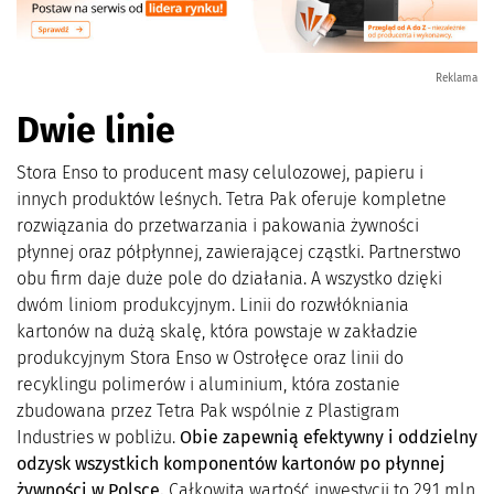
Reklama
Dwie linie
Stora Enso to
producent masy celulozowej, papieru i
innych produktów leśnych. Tetra Pak oferuje kompletne
rozwiązania do przetwarzania i pakowania żywności
płynnej oraz półpłynnej, zawierającej cząstki. Partnerstwo
obu firm daje duże pole do działania. A wszystko dzięki
dwóm liniom produkcyjnym. Linii do rozwłókniania
kartonów na dużą skalę, która powstaje w zakładzie
produkcyjnym Stora Enso w Ostrołęce oraz linii do
recyklingu polimerów i aluminium, która zostanie
zbudowana przez Tetra Pak wspólnie z Plastigram
Industries w pobliżu.
Obie zapewnią efektywny i oddzielny
odzysk wszystkich komponentów kartonów po płynnej
żywności w Polsce.
Całkowita wartość inwestycji to 29,1 mln