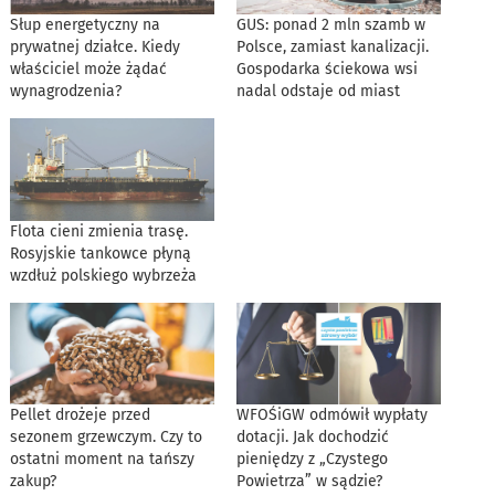
Słup energetyczny na
GUS: ponad 2 mln szamb w
prywatnej działce. Kiedy
Polsce, zamiast kanalizacji.
właściciel może żądać
Gospodarka ściekowa wsi
wynagrodzenia?
nadal odstaje od miast
Flota cieni zmienia trasę.
Rosyjskie tankowce płyną
wzdłuż polskiego wybrzeża
Pellet drożeje przed
WFOŚiGW odmówił wypłaty
sezonem grzewczym. Czy to
dotacji. Jak dochodzić
ostatni moment na tańszy
pieniędzy z „Czystego
zakup?
Powietrza” w sądzie?