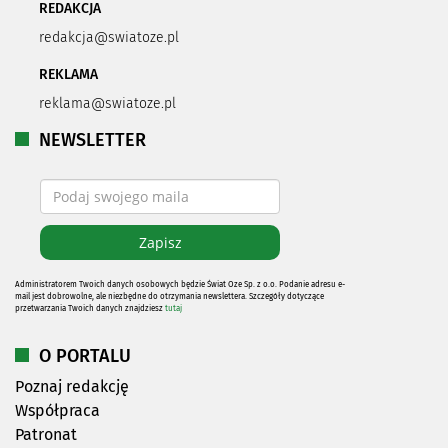
REDAKCJA
redakcja@swiatoze.pl
REKLAMA
reklama@swiatoze.pl
NEWSLETTER
Administratorem Twoich danych osobowych będzie Świat Oze Sp. z o.o. Podanie adresu e-
mail jest dobrowolne, ale niezbędne do otrzymania newslettera. Szczegóły dotyczące
przetwarzania Twoich danych znajdziesz
tutaj
O PORTALU
Poznaj redakcję
Współpraca
Patronat