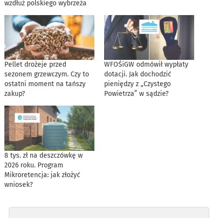
wzdłuż polskiego wybrzeża
Pellet drożeje przed
WFOŚiGW odmówił wypłaty
sezonem grzewczym. Czy to
dotacji. Jak dochodzić
ostatni moment na tańszy
pieniędzy z „Czystego
zakup?
Powietrza” w sądzie?
8 tys. zł na deszczówkę w
2026 roku. Program
Mikroretencja: jak złożyć
wniosek?