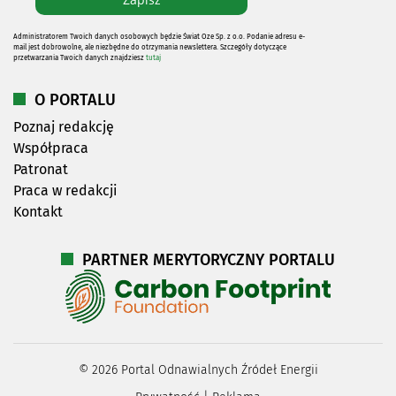
Administratorem Twoich danych osobowych będzie Świat Oze Sp. z o.o. Podanie adresu e-
mail jest dobrowolne, ale niezbędne do otrzymania newslettera. Szczegóły dotyczące
przetwarzania Twoich danych znajdziesz
tutaj
O PORTALU
Poznaj redakcję
Współpraca
Patronat
Praca w redakcji
Kontakt
PARTNER MERYTORYCZNY PORTALU
©
2026
Portal Odnawialnych Źródeł Energii