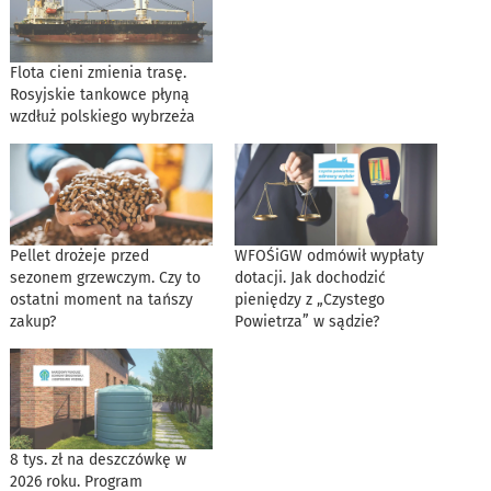
Flota cieni zmienia trasę.
Rosyjskie tankowce płyną
wzdłuż polskiego wybrzeża
Pellet drożeje przed
WFOŚiGW odmówił wypłaty
sezonem grzewczym. Czy to
dotacji. Jak dochodzić
ostatni moment na tańszy
pieniędzy z „Czystego
zakup?
Powietrza” w sądzie?
8 tys. zł na deszczówkę w
2026 roku. Program