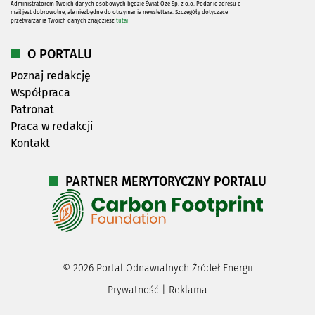
Administratorem Twoich danych osobowych będzie Świat Oze Sp. z o.o. Podanie adresu e-
mail jest dobrowolne, ale niezbędne do otrzymania newslettera. Szczegóły dotyczące
przetwarzania Twoich danych znajdziesz
tutaj
O PORTALU
Poznaj redakcję
Współpraca
Patronat
Praca w redakcji
Kontakt
PARTNER MERYTORYCZNY PORTALU
©
2026
Portal Odnawialnych Źródeł Energii
Prywatność
|
Reklama