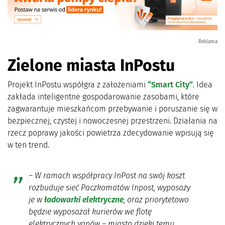
Reklama
Zielone miasta InPostu
Projekt InPostu współgra z założeniami
“Smart City”
. Idea
zakłada inteligentne gospodarowanie zasobami, które
zagwarantuje mieszkańcom przebywanie i poruszanie się w
bezpiecznej, czystej i nowoczesnej przestrzeni. Działania na
rzecz poprawy jakości powietrza zdecydowanie wpisują się
w ten trend.
–
W ramach współpracy InPost na swój koszt
rozbuduje sieć Paczkomatów Inpost, wyposaży
je w
ładowarki elektryczne
, oraz priorytetowo
będzie wyposażał kurierów we flotę
elektrycznych vanów – miasto dzięki temu