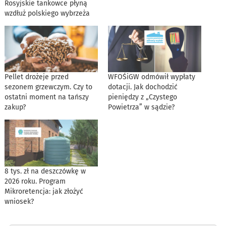
Rosyjskie tankowce płyną
wzdłuż polskiego wybrzeża
Pellet drożeje przed
WFOŚiGW odmówił wypłaty
sezonem grzewczym. Czy to
dotacji. Jak dochodzić
ostatni moment na tańszy
pieniędzy z „Czystego
zakup?
Powietrza” w sądzie?
8 tys. zł na deszczówkę w
2026 roku. Program
Mikroretencja: jak złożyć
wniosek?