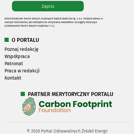
Administratorem Twoich danych osobowych będzie Świat Oze Sp. z o.o. Podanie adresu e-
mail jest dobrowolne, ale niezbędne do otrzymania newslettera. Szczegóły dotyczące
przetwarzania Twoich danych znajdziesz
tutaj
O PORTALU
Poznaj redakcję
Współpraca
Patronat
Praca w redakcji
Kontakt
PARTNER MERYTORYCZNY PORTALU
©
2026
Portal Odnawialnych Źródeł Energii