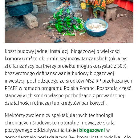
Koszt budowy jednej instalacji biogazowej o wielkości
3
komory 6 m
to ok. 2 mln szylingów tanzańskich (ok. 4 tys.
zł). Tanzańscy partnerzy projektu mogli skorzystać z 50%
bezzwrotnego dofinansowania budowy biogazowej
inwestycji pochodzącego ze środków MSZ RP przekazanych
PEAEF w ramach programu Polska Pomoc. Pozostałą część
stanowiły ich środki własne pochodzące z prowadzonej
działalności rolniczej lub kredytów bankowych.
Niektórzy zwolennicy spektakularnych technologii
chroniących środowisko naturalne mówią, że skala
pozytywnego oddziaływania takiej
biogazowni
w
gospodarstwie posiadającym 3-4 krowy jest niewielka. Ale