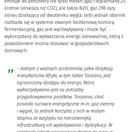
emituje do atmosfery nie tylko metan (gaz cieplarniany 25-
krotnie silniejszy niż CO2), ale także N2O, gaz 298 razy
silniej działający od dwutlenku węgla. Jeśli jednak obornik
rozkłada się w systemie zwanym beztlenową komorą
fermentacyjną, gaz jest wychwytywany i może być
wykorzystany do wytwarzania energii odnawialnej, którą z
powodzeniem można stosować w gospodarstwach
domowych.
–
Jednym z ważnych problemów, jakie dotykają
mieszkańców Afryki, w tym także Tanzanii, jest
ograniczony dostępu do energii, która
wykorzystywana jest na potrzeby
przygotowywania posiłków. Tanzania, choć
posiada surowce energetyczne m.in. gaz ziemny
i węgiel, to jednak korzysta z nich w małym
stopniu ze względu na nierozwiniętą
infrastrukturę ich wydobywania i dystrybucji. W