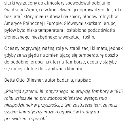
siarki wyrzucony do atmosfery spowodował odbijanie
światła od Ziemi, co w konsekwencji doprowadziło do „roku
bez lata”, który miał rzutował na zbiory płodów rolnych w
Ameryce Północnej i Europie. Głównymi skutkami erupcji
pyłów była niska temperatura i osłabiona podaż światła
słonecznego, niezbędnego w wegetacji roślin.
Oceany odgrywają ważną rolę w stabilizacji klimatu, jednak
gdyby ze względu na zmieniającą się temperaturę doszło
do podobnej erupcji jak tej na Tamborze, oceany stałyby
się mniej zdolne do stabilizacji klimatu.
Bette Otto-Bliesner, autor badania, napisał:
„
Reakcja systemu klimatycznego na erupcję Tambory w 1815
roku wskazuje na prawdopodobieństwo wystąpienia
niespodzianek w przyszłości, z tym zastrzeżeniem, że nasz
system klimatyczny może reagować w trudny do
przewidzenia sposób
”.