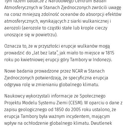
Tym razem badacze z Narodowego Centrum Badań
Atmosferycznych w Stanach Zjednoczonych zwrócili uwagę
na coraz mniejszą zdolność oceanów do absorpcji efektów
atmosferycznych, wynikających z siarki wulkanicznej i
aerozoli (aerozole to cząstki stałe lub krople cieczy
unoszące się w powietrzu).
Oznacza to, że w przyszłości erupcje wulkanów mogą
prowadzić do „lat bez lata”, jak miało to miejsce w 1815
roku po kwietniowej erupcji góry Tambory w Indonezji.
Nowe badania prowadzone przez NCAR w Stanach
Zjednoczonych potwierdzają, że specyficzna erupcja
odgrywa rolę w zmienianiu globalnego klimatu.
Naukowcy wykorzystali informacje ze Społecznego
Projektu Modelu Systemu Ziemi (CESM). W oparciu o dane z
zapisu geologicznego od 1850 do 2005 roku ustalono, że
erupcja Tambory była ważnym incydentem, mającym
wpływ na ochłodzenie globalnego klimatu. Dwutlenek