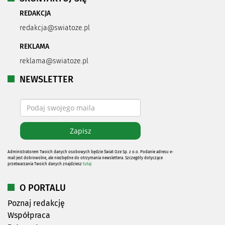
REDAKCJA
redakcja@swiatoze.pl
REKLAMA
reklama@swiatoze.pl
NEWSLETTER
Administratorem Twoich danych osobowych będzie Świat Oze Sp. z o.o. Podanie adresu e-
mail jest dobrowolne, ale niezbędne do otrzymania newslettera. Szczegóły dotyczące
przetwarzania Twoich danych znajdziesz
tutaj
O PORTALU
Poznaj redakcję
Współpraca