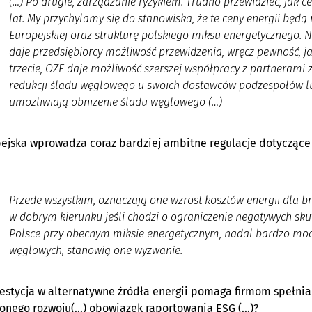
(…) Po drugie, zarządzanie ryzykiem. Trudno przewidzieć, jak ce
lat. My przychylamy się do stanowiska, że te ceny energii będą
Europejskiej oraz strukturę polskiego miksu energetycznego. 
daje przedsiębiorcy możliwość przewidzenia, wręcz pewność, jaki
trzecie, OZE daje możliwość szerszej współpracy z partnerami
redukcji śladu węglowego u swoich dostawców podzespołów lub
umożliwiają obniżenie śladu węglowego (…)
ejska wprowadza coraz bardziej ambitne regulacje dotyczące e
Przede wszystkim, oznaczają one wzrost kosztów energii dla b
w dobrym kierunku jeśli chodzi o ograniczenie negatywych sk
Polsce przy obecnym miksie energetycznym, nadal bardzo moc
węglowych, stanowią one wyzwanie.
westycja w alternatywne źródła energii pomaga firmom spełnia
nego rozwoju(…) obowiązek raportowania ESG (…)?