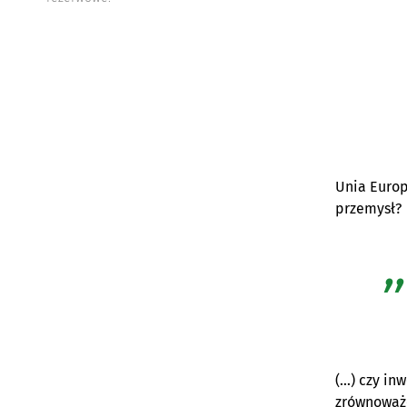
Unia Europ
przemysł?
(…) czy in
zrównoważo