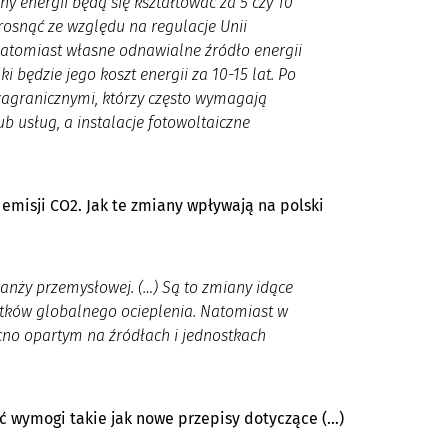
ny energii będą się kształtować za 5 czy 10
 rosnąć ze względu na regulacje Unii
Natomiast własne odnawialne źródło energii
 będzie jego koszt energii za 10-15 lat. Po
 zagranicznymi, którzy często wymagają
 usług, a instalacje fotowoltaiczne
misji CO2. Jak te zmiany wpływają na polski
ranży przemysłowej. (…) Są to zmiany idące
utków globalnego ocieplenia. Natomiast w
no opartym na źródłach i jednostkach
ć wymogi takie jak nowe przepisy dotyczące (…)