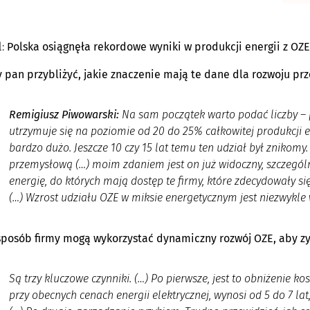
l:
Polska osiągnęła rekordowe wyniki w produkcji energii z OZE
 pan przybliżyć, jakie znaczenie mają te dane dla rozwoju pr
Remigiusz Piwowarski:
Na sam początek warto podać liczby – 
utrzymuje się na poziomie od 20 do 25% całkowitej produkcji en
bardzo dużo. Jeszcze 10 czy 15 lat temu ten udział był znikomy.
przemysłową (…) moim zdaniem jest on już widoczny, szczególn
energię, do których mają dostęp te firmy, które zdecydowały si
(…) Wzrost udziału OZE w miksie energetycznym jest niezwykle 
 sposób firmy mogą wykorzystać dynamiczny rozwój OZE, aby 
Są trzy kluczowe czynniki. (…) Po pierwsze, jest to obniżenie kos
przy obecnych cenach energii elektrycznej, wynosi od 5 do 7 lat