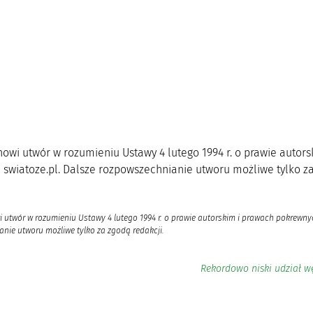
anowi utwór w rozumieniu Ustawy 4 lutego 1994 r. o prawie auto
 swiatoze.pl. Dalsze rozpowszechnianie utworu możliwe tylko za
i utwór w rozumieniu Ustawy 4 lutego 1994 r. o prawie autorskim i prawach pokrewnyc
nie utworu możliwe tylko za zgodą redakcji.
Rekordowo niski udział w