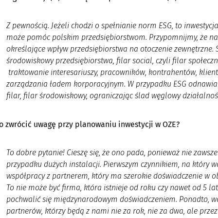
Z pewnością. Jeżeli chodzi o spełnianie norm ESG, to inwestycj
może pomóc polskim przedsiębiorstwom. Przypomnijmy, że na ES
określające wpływ przedsiębiorstwa na otoczenie zewnętrzne. S
środowiskowy przedsiębiorstwa, filar social, czyli filar społecz
traktowanie interesariuszy, pracowników, kontrahentów, klientów
zarządzania ładem korporacyjnym. W przypadku ESG odnawialn
filar, filar środowiskowy, ograniczając ślad węglowy działalno
o zwrócić uwagę przy planowaniu inwestycji w OZE?
To dobre pytanie! Cieszę się, że ono pada, ponieważ nie zawsze 
przypadku dużych instalacji. Pierwszym czynnikiem, na który wa
współpracy z partnerem, który ma szerokie doświadczenie w ob
To nie może być firma, która istnieje od roku czy nawet od 5 la
pochwalić się międzynarodowym doświadczeniem. Ponadto, wa
partnerów, którzy będą z nami nie za rok, nie za dwa, ale przez