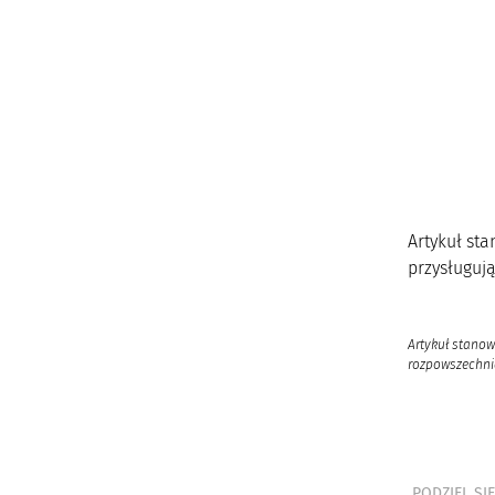
Artykuł st
przysługują
Artykuł stanow
rozpowszechnia
PODZIEL SIĘ