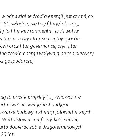
a w odnawialne źródła energii jest czymś, co
G składają się trzy filary/ obszary,
ą to filar environmental, czyli wpływ
ny (np. uczciwy i transparentny sposób
) oraz filar governance, czyli filar
e źródła energii wpływają na ten pierwszy
ści gospodarczej
.
są to proste projekty (…), zwłaszcza w
rto zwrócić uwagę, jest podjęcie
szarze budowy instalacji fotowoltaicznych.
t. Warto stawiać na firmy, które mogą
rto dobierać sobie długoterminowych
 20 lat
.