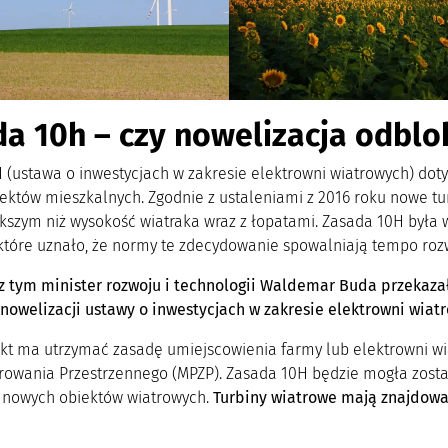
a 10h – czy nowelizacja odblo
 (ustawa o inwestycjach w zakresie elektrowni wiatrowych) dot
iektów mieszkalnych. Zgodnie z ustaleniami z 2016 roku nowe t
ększym niż wysokość wiatraka wraz z łopatami. Zasada 10H była 
 które uznało, że normy te zdecydowanie spowalniają tempo rozw
z tym minister rozwoju i technologii Waldemar Buda przekazał
nowelizacji ustawy o inwestycjach w zakresie elektrowni wiat
kt ma utrzymać zasadę umiejscowienia farmy lub elektrowni w
owania Przestrzennego (MPZP). Zasada 10H będzie mogła zosta
e nowych obiektów wiatrowych.
Turbiny wiatrowe mają znajdowa