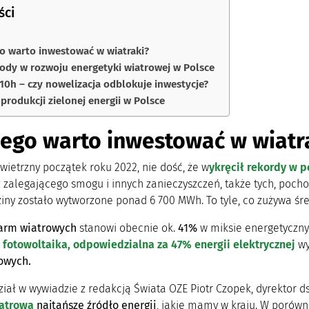
ści
o warto inwestować w wiatraki?
ody w rozwoju energetyki wiatrowej w Polsce
10h – czy nowelizacja odblokuje inwestycje?
 produkcji zielonej energii w Polsce
ego warto inwestować w wiatr
wietrzny początek roku 2022, nie dość, że w
ykręcił rekordy w p
z zalegającego smogu i innych zanieczyszczeń, także tych, poc
ziny zostało wytworzone ponad 6 700 MWh. To tyle, co zużywa śr
farm wiatrowych
stanowi obecnie ok.
41%
w miksie energetyczny
a
fotowoltaika, odpowiedzialna za 47% energii elektrycznej
wy
owych.
iał w wywiadzie z redakcją Świata OZE Piotr Czopek, dyrektor ds
iatrowa
najtańsze źródło energii
, jakie mamy w kraju. W porów