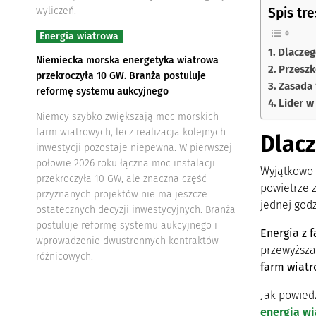
Spis tre
wyliczeń.
Energia wiatrowa
Dlaczeg
Niemiecka morska energetyka wiatrowa
Przeszk
przekroczyła 10 GW. Branża postuluje
Zasada 
reformę systemu aukcyjnego
Lider w
Niemcy szybko zwiększają moc morskich
farm wiatrowych, lecz realizacja kolejnych
Dlacz
inwestycji pozostaje niepewna. W pierwszej
połowie 2026 roku łączna moc instalacji
Wyjątkowo 
przekroczyła 10 GW, ale znaczna część
powietrze 
przyznanych projektów nie ma jeszcze
jednej god
ostatecznych decyzji inwestycyjnych. Branża
postuluje reformę systemu aukcyjnego i
Energia z 
wprowadzenie dwustronnych kontraktów
przewyższ
różnicowych.
farm wiatr
Jak powiedz
energia w