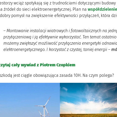
estorzy wciąż spotykają się z trudnościami dotyczącymi budowy 
a źródeł do sieci elektroenergetycznej. Plan na
współdzielenie 
dobry pomysł na zwiększenie efektywności przyłączeń, która dziś
–
Montowanie instalacji wiatrowych i fotowoltaicznych na jed
przyłączeniową i ją efektywnie wykorzystać. Ten temat ostatni
możemy zwiększyć możliwość przyłączenia energetyki odnawi
elektroenergetycznego. I korzystać z czystej, taniej energii
–
mów
czytaj cały wywiad z Piotrem Czopkiem
szkodą jest ciągle obowiązująca zasada 10H. Na czym polega?