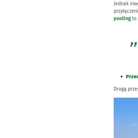
Jednak inw
przyłączeni
pooling
to 
Prze
Drugą prze