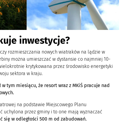
kuje inwestycje?
yczy rozmieszczania nowych wiatraków na lądzie w
urbiny można umieszczać w dystansie co najmniej 10-
wielokrotnie krytykowana przez środowisko energetyki
oju sektora w kraju.
 w tym miesiącu, że resort wraz z MKiŚ pracuje nad
rowych.
iatrowej na podstawie Miejscowego Planu
ć uchylona przez gminy i to one mają wyznaczać
ć się w odległości 500 m od zabudowań.