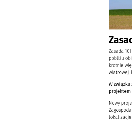
Zasad
Zasada 10H
pobliżu ob
krotnie wi
wiatrowej,
W związku 
projektem 
Nowy proje
Zagospodar
lokalizacj