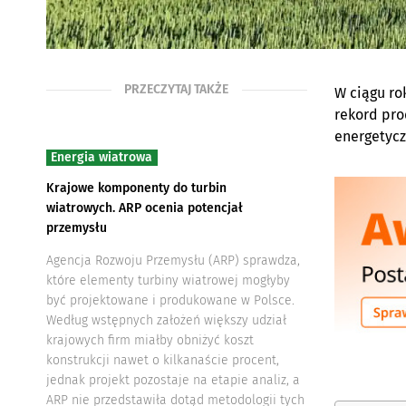
PRZECZYTAJ TAKŻE
W ciągu ro
rekord pro
energetyc
Energia wiatrowa
Krajowe komponenty do turbin
wiatrowych. ARP ocenia potencjał
przemysłu
Agencja Rozwoju Przemysłu (ARP) sprawdza,
które elementy turbiny wiatrowej mogłyby
być projektowane i produkowane w Polsce.
Według wstępnych założeń większy udział
krajowych firm miałby obniżyć koszt
konstrukcji nawet o kilkanaście procent,
jednak projekt pozostaje na etapie analiz, a
ARP nie przedstawiła dotąd metodologii tych