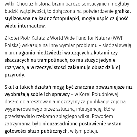
wilki. Chociaż historia brzmi bardzo sensacyjnie i mogłaby
budzić wątpliwości, to dołączona na potwierdzenie
grafika,
stylizowana na kadr z fotopułapki, mogła uśpić czujność
wielu internautów
.
Z kolei Piotr Kalata z World Wide Fund for Nature (WWF
Polska) wskazuje na inny wymiar problemu – sieć zalewają
m.in.
nagrania niedźwiedzi walczących z kotami czy
skaczących na trampolinach, co ma służyć jedynie
rozrywce, a w rzeczywistości zakłamuje obraz dzikiej
przyrody
.
Skutki takich działań mogą być znacznie poważniejsze niż
wyobrażają sobie ich sprawcy
– w Korei Południowej
doszło do aresztowania mężczyzny za publikację zdjęcia
wygenerowanego przez sztuczną inteligencję, które
przedstawiało rzekomo zbiegłego wilka. Powodem
zatrzymania było
nieuzasadnione postawienie w stan
gotowości służb publicznych,
w tym policji.