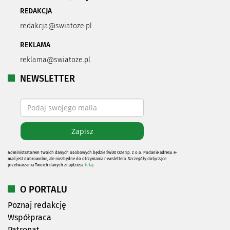
REDAKCJA
redakcja@swiatoze.pl
REKLAMA
reklama@swiatoze.pl
NEWSLETTER
Administratorem Twoich danych osobowych będzie Świat Oze Sp. z o.o. Podanie adresu e-
mail jest dobrowolne, ale niezbędne do otrzymania newslettera. Szczegóły dotyczące
przetwarzania Twoich danych znajdziesz
tutaj
O PORTALU
Poznaj redakcję
Współpraca
Patronat