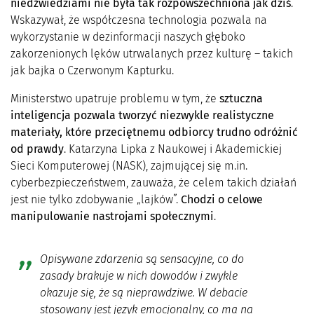
niedźwiedziami nie była tak rozpowszechniona jak dziś
.
Wskazywał, że współczesna technologia pozwala na
wykorzystanie w dezinformacji naszych głęboko
zakorzenionych lęków utrwalanych przez kulturę – takich
jak bajka o Czerwonym Kapturku.
Ministerstwo upatruje problemu w tym, że
sztuczna
inteligencja pozwala tworzyć niezwykle realistyczne
materiały, które przeciętnemu odbiorcy trudno odróżnić
od prawdy
. Katarzyna Lipka z Naukowej i Akademickiej
Sieci Komputerowej (NASK), zajmującej się m.in.
cyberbezpieczeństwem, zauważa, że celem takich działań
jest nie tylko zdobywanie „lajków”.
Chodzi o celowe
manipulowanie nastrojami społecznymi
.
Opisywane zdarzenia są sensacyjne, co do
zasady brakuje w nich dowodów i zwykle
okazuje się, że są nieprawdziwe. W debacie
stosowany jest język emocjonalny, co ma na