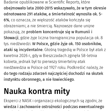
Badanie opublikowane w Scientific Reports, które
obejmowało lata 2000-2015 wskazywało, że w tym okresie
odnotowano 291 ataków, a śmiertelność wynosiła ok. 5-
6%
, co oznacza, że większość ataków kończyła się
obrażeniami, a nie śmiercią. Najnowsze dane unijne
pokazują, że
problem koncentruje się w Rumunii i
Słowacji
, gdzie żyje liczna transgraniczna populacja ok. 8
tys. niedźwiedzi.
W Polsce, gdzie żyje ok. 150 osobników,
ataki są incydentalne
. Głośną tragedią w Polsce był atak z
kwietnia 2026 r., gdy w Bieszczadach zginęła 58-letnia
kobieta, jednak był to pierwszy śmiertelny atak
niedźwiedzia w Polsce od 1927 roku. Podkreślić należy, że
do tego rodzaju zdarzeń najczęściej dochodzi na skutek
instynktu obronnego, a nie łowieckiego
.
Nauka kontra mity
Eksperci z NASK i organizacji ekologicznych są zgodni, że
wiedza i zachowanie ostrożności podczas ewentualnego