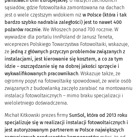
państwach Unii Europejskiej
. U naszych zachodnich
sąsiadów, gdzie fotowoltaika zamontowana na dachach
jest o wiele częstszym widokiem niż
w Polsce (kt
ó
ra i tak
bardzo szybko nadrabia zaległości) jest to nawet 400
pożar
ó
w rocznie
. We Włoszech ponad 700 rocznie. W
wywiadzie dla portalu InnPoland dr Janusz Teneta,
wiceprezes Polskiego Towarzystwa Fotowoltaiki, wskazuje,
że
jedną z głównych przyczyn problem
ó
w związanych z
instalacjami, jest kierowanie się kosztem, a co za tym
idzie – oszczędzanie się na dobrej jakości sprzęcie i
wykwalifikowanych pracownikach
. Wskazuje także, że
ogromny popyt na fotowoltaikę spowodował, że wiele osób
związanych z budowlanką zaczęło zarabiać na montowaniu
instalacji fotowoltaicznych – mimo braku specjalizacji i
wieloletniego doświadczenia.
Michał Kitkowski prezes firmy
SunSol, kt
ó
ra od 2013 roku
specjalizuje się w realizacji instalacji fotowoltaicznych i
jest autoryzowanym partnerem w Polsce największych