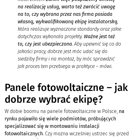
na realizację usług, warto też zwrócić uwagę
na to, czy wybrana przez nas firma posiada
własną, wykwalifikowaną ekipę instalatorską
,
która realizuje wyznaczone standardy oraz jakie
dotychczas wykonała projekty.
Ważne jest też
to, czy jest ubezpieczona
. Aby upewnić się co do
jakości pracy, dobrze jest móc udać się do
siedziby firmy i na montaż, by móc sprawdzić
jak proces ten przebiega w praktyce – mówi.
Panele fotowoltaiczne – jak
dobrze wybrać ekipę?
W dobie boomu na panele fotowoltaiczne w Polsce,
na
rynku pojawił
o si
ę wiele podmiot
ó
w, pr
ó
bujących
specjalizować się w montowaniu instalacji
fotowoltaicznych
. Czy można wcześniej ustrzec się przed