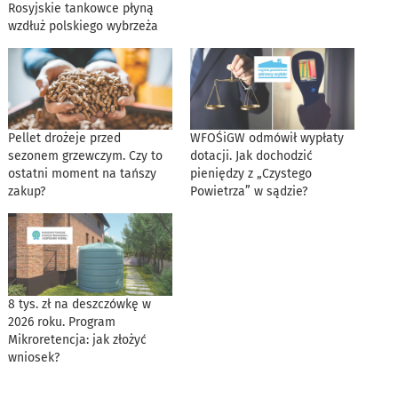
Rosyjskie tankowce płyną
wzdłuż polskiego wybrzeża
Pellet drożeje przed
WFOŚiGW odmówił wypłaty
sezonem grzewczym. Czy to
dotacji. Jak dochodzić
ostatni moment na tańszy
pieniędzy z „Czystego
zakup?
Powietrza” w sądzie?
8 tys. zł na deszczówkę w
2026 roku. Program
Mikroretencja: jak złożyć
wniosek?