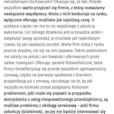
nierzetelnymi fachowcami? Okazuje się, że tak. Przede
wszystkim
warto przyjrzeć
sie
̨ firmie, z kt
ó
rą rozważamy
nawiązanie współpracy. Wiele z nich konkuruje na rynku,
wyłącznie oferując możliwie jak najniższą cenę
. W
praktyce często nie ma to nic wspólnego z jakością
wykonania. Cel takiego działania jest w zasadzie jeden –
zwiększyć swoją sprzedaż, w możliwie jak najkrótszym
czasie, by jak najwięcej zarobić. Wiele firm znika z rynku
jeszcze prędzej, niż się na nim pojawia. Takim podmiotom
nie zależy na jakości ani trwałości oferowanych przez
siebie rozwiązań. Oferując panele fotowoltaiczne, takie
firmy charakteryzują się przede wszystkim agresywnością
cenową, często na pierwsze spotkanie z klientem
przyjeżdżają już z umową, naciskając na to, by jak
najszybciej kontrakt został podpisany. Kolejnym
problemem, jaki moż
e sie
̨ pojawić w przypadku
skorzystania z usług niesprawdzonego przedsiębiorcy, są
możliwe problemy z obsł
uga
̨ serwisową – jeśli firma
zakończy działalność, raczej nie będzie interesować się