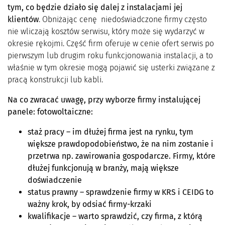
tym, co będzie dział
o si
ę dalej z instalacjami jej
klient
ó
w
. Obniżając cenę niedoświadczone firmy często
nie wliczają kosztów serwisu, który może się wydarzyć w
okresie rękojmi. Część firm oferuje w cenie ofert serwis po
pierwszym lub drugim roku funkcjonowania instalacji, a to
właśnie w tym okresie mogą pojawić się usterki związane z
pracą konstrukcji lub kabli.
Na co zwracać uwagę, przy wyborze firmy instalującej
panele: fotowoltaiczne:
staż pracy – im dłużej firma jest na rynku, tym
większe prawdopodobieństwo, że na nim zostanie i
przetrwa np. zawirowania gospodarcze. Firmy, które
dłużej funkcjonują w branży, mają większe
doświadczenie
status prawny – sprawdzenie firmy w KRS i CEIDG to
ważny krok, by odsiać firmy-krzaki
kwalifikacje – warto sprawdzić, czy firma, z którą