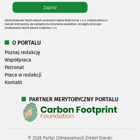
Administratorem Twoich danych osobowych będzie Świat Oze Sp. z o.o. Podanie adresu e-
mail jest dobrowolne, ale niezbędne do otrzymania newslettera. Szczegóły dotyczące
przetwarzania Twoich danych znajdziesz
tutaj
O PORTALU
Poznaj redakcję
Współpraca
Patronat
Praca w redakcji
Kontakt
PARTNER MERYTORYCZNY PORTALU
©
2026
Portal Odnawialnych Źródeł Energii