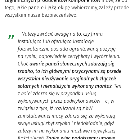
zagranicznych producent
ó
w komponent
ó
w
mówi, że od
tego, jakie panele i jaką ekipę wybierzemy, zależy przede
wszystkim nasze bezpieczeństwo.
– Należy zwrócić uwagę na to, czy firma
instalująca lub oferująca instalacje
fotowoltaiczne posiada ugruntowaną pozycję
na rynku, odpowiednie certyfikaty i wyróżnienia.
Choć
awarie paneli słonecznych zdarzają się
rzadko, to ich głównymi przyczynami są przede
wszystkim nieużywanie oryginalnych złączek
solarnych i nienależycie wykonany montaż
. Ten
z kolei zdarza się w przypadku usług
wykonywanych przez podwykonawców – ci, w
związku z tym, iż rozliczani są z kW
zainstalowanej mocy, zdarza się, że wykonują
swoje usługi zbyt szybko i niedokładnie, gdyż
zależy im na wykonaniu możliwie największej
ilości zleceń.
Zanim więc podpiszemy umowę