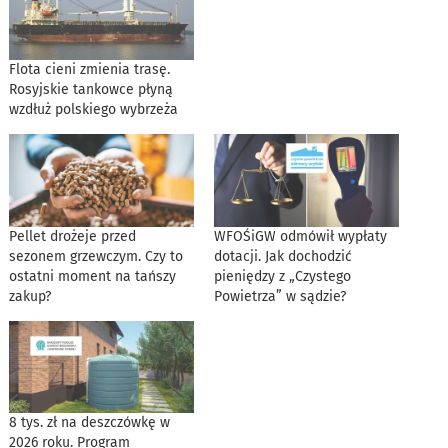
Flota cieni zmienia trasę.
Rosyjskie tankowce płyną
wzdłuż polskiego wybrzeża
Pellet drożeje przed
WFOŚiGW odmówił wypłaty
sezonem grzewczym. Czy to
dotacji. Jak dochodzić
ostatni moment na tańszy
pieniędzy z „Czystego
zakup?
Powietrza” w sądzie?
8 tys. zł na deszczówkę w
2026 roku. Program