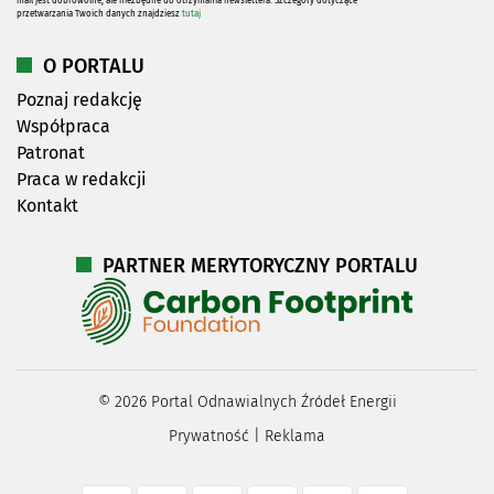
mail jest dobrowolne, ale niezbędne do otrzymania newslettera. Szczegóły dotyczące
przetwarzania Twoich danych znajdziesz
tutaj
O PORTALU
Poznaj redakcję
Współpraca
Patronat
Praca w redakcji
Kontakt
PARTNER MERYTORYCZNY PORTALU
©
2026
Portal Odnawialnych Źródeł Energii
Prywatność
|
Reklama