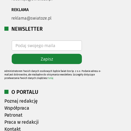
REKLAMA
reklama@swiatoze.pl
NEWSLETTER
Administratorem Twoich danych osobowych będzie Świat Oze Sp. z o.o. Podanie adresu e-
mail jest dobrowolne, ale niezbędne do otrzymania newslettera. Szczegóły dotyczące
przetwarzania Twoich danych znajdziesz
tutaj
O PORTALU
Poznaj redakcję
Współpraca
Patronat
Praca w redakcji
Kontakt