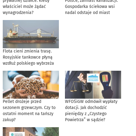
prywatnej działce. Kiedy
Polsce, zamiast kanalizacji.
właściciel może żądać
Gospodarka ściekowa wsi
wynagrodzenia?
nadal odstaje od miast
Flota cieni zmienia trasę.
Rosyjskie tankowce płyną
wzdłuż polskiego wybrzeża
Pellet drożeje przed
WFOŚiGW odmówił wypłaty
sezonem grzewczym. Czy to
dotacji. Jak dochodzić
ostatni moment na tańszy
pieniędzy z „Czystego
zakup?
Powietrza” w sądzie?