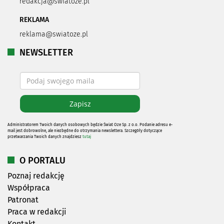
redakcja@swiatoze.pl
REKLAMA
reklama@swiatoze.pl
NEWSLETTER
Administratorem Twoich danych osobowych będzie Świat Oze Sp. z o.o. Podanie adresu e-
mail jest dobrowolne, ale niezbędne do otrzymania newslettera. Szczegóły dotyczące
przetwarzania Twoich danych znajdziesz
tutaj
O PORTALU
Poznaj redakcję
Współpraca
Patronat
Praca w redakcji
Kontakt