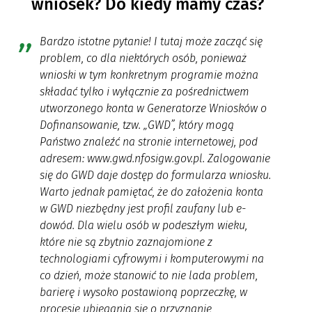
wniosek? Do kiedy mamy czas?
Bardzo istotne pytanie! I tutaj może zacząć się
problem, co dla niektórych osób, ponieważ
wnioski w tym konkretnym programie można
składać tylko i wyłącznie za pośrednictwem
utworzonego konta w Generatorze Wniosków o
Dofinansowanie, tzw. „GWD”, który mogą
Państwo znaleźć na stronie internetowej, pod
adresem: www.gwd.nfosigw.gov.pl. Zalogowanie
się do GWD daje dostęp do formularza wniosku.
Warto jednak pamiętać, że do założenia konta
w GWD niezbędny jest profil zaufany lub e-
dowód. Dla wielu osób w podeszłym wieku,
które nie są zbytnio zaznajomione z
technologiami cyfrowymi i komputerowymi na
co dzień, może stanowić to nie lada problem,
barierę i wysoko postawioną poprzeczkę, w
procesie ubiegania się o przyznanie