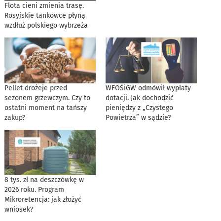
Flota cieni zmienia trasę.
Rosyjskie tankowce płyną
wzdłuż polskiego wybrzeża
Pellet drożeje przed
WFOŚiGW odmówił wypłaty
sezonem grzewczym. Czy to
dotacji. Jak dochodzić
ostatni moment na tańszy
pieniędzy z „Czystego
zakup?
Powietrza” w sądzie?
8 tys. zł na deszczówkę w
2026 roku. Program
Mikroretencja: jak złożyć
wniosek?