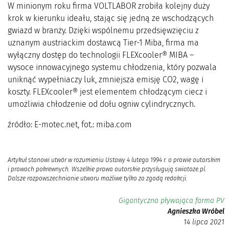
W minionym roku firma VOLTLABOR zrobiła kolejny duży
krok w kierunku ideału, stając się jedną ze wschodzących
gwiazd w branży. Dzięki wspólnemu przedsięwzięciu z
uznanym austriackim dostawcą Tier-1 Miba, firma ma
wyłączny dostęp do technologii FLEXcooler® MIBA –
wysoce innowacyjnego systemu chłodzenia, który pozwala
uniknąć wypełniaczy luk, zmniejsza emisję CO2, wagę i
koszty. FLEXcooler® jest elementem chłodzącym ciecz i
umożliwia chłodzenie od dołu ogniw cylindrycznych.
źródło: E-motec.net, fot.: miba.com
Artykuł stanowi utwór w rozumieniu Ustawy 4 lutego 1994 r. o prawie autorskim
i prawach pokrewnych. Wszelkie prawa autorskie przysługują swiatoze.pl.
Dalsze rozpowszechnianie utworu możliwe tylko za zgodą redakcji.
Gigantyczna pływająca farma PV
Agnieszka Wróbel
14 lipca 2021