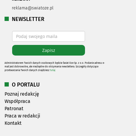
reklama@swiatoze.pl
NEWSLETTER
Administratorem Twoich danych osobowych będzie Świat Oze Sp. z o.o. Podanie adresu e-
mail jest dobrowolne, ale niezbędne do otrzymania newslettera. Szczegóły dotyczące
przetwarzania Twoich danych znajdziesz
tutaj
O PORTALU
Poznaj redakcję
Współpraca
Patronat
Praca w redakcji
Kontakt