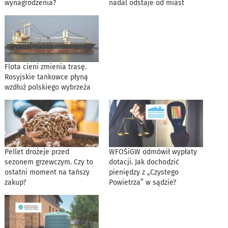
wynagrodzenia?
nadal odstaje od miast
Flota cieni zmienia trasę.
Rosyjskie tankowce płyną
wzdłuż polskiego wybrzeża
Pellet drożeje przed
WFOŚiGW odmówił wypłaty
sezonem grzewczym. Czy to
dotacji. Jak dochodzić
ostatni moment na tańszy
pieniędzy z „Czystego
zakup?
Powietrza” w sądzie?