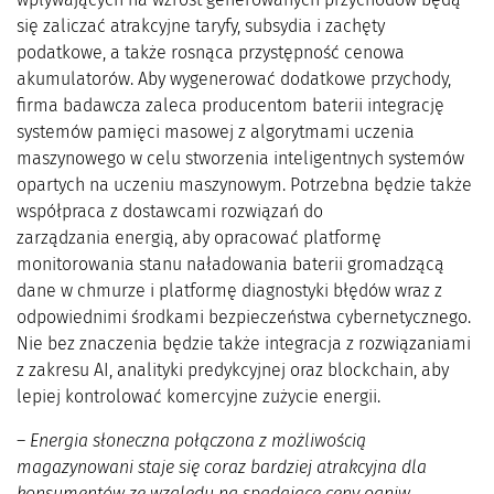
się zaliczać atrakcyjne taryfy, subsydia i zachęty
podatkowe, a także rosnąca przystępność cenowa
akumulatorów. Aby wygenerować dodatkowe przychody,
firma badawcza zaleca producentom baterii integrację
systemów pamięci masowej z algorytmami uczenia
maszynowego w celu stworzenia inteligentnych systemów
opartych na uczeniu maszynowym. Potrzebna będzie także
współpraca z dostawcami rozwiązań do
zarządzania energią, aby opracować platformę
monitorowania stanu naładowania baterii gromadzącą
dane w chmurze i platformę diagnostyki błędów wraz z
odpowiednimi środkami bezpieczeństwa cybernetycznego.
Nie bez znaczenia będzie także integracja z rozwiązaniami
z zakresu AI, analityki predykcyjnej oraz blockchain, aby
lepiej kontrolować komercyjne zużycie energii.
–
Energia słoneczna połączona z możliwością
magazynowani staje się coraz bardziej atrakcyjna dla
konsumentów ze względu na spadające ceny ogniw