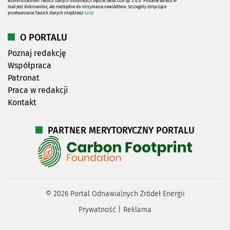
Administratorem Twoich danych osobowych będzie Świat Oze Sp. z o.o. Podanie adresu e-
mail jest dobrowolne, ale niezbędne do otrzymania newslettera. Szczegóły dotyczące
przetwarzania Twoich danych znajdziesz
tutaj
O PORTALU
Poznaj redakcję
Współpraca
Patronat
Praca w redakcji
Kontakt
PARTNER MERYTORYCZNY PORTALU
©
2026
Portal Odnawialnych Źródeł Energii
Prywatność
|
Reklama