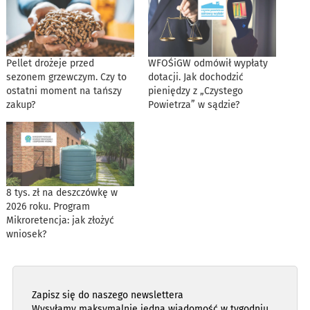
Pellet drożeje przed
WFOŚiGW odmówił wypłaty
sezonem grzewczym. Czy to
dotacji. Jak dochodzić
ostatni moment na tańszy
pieniędzy z „Czystego
zakup?
Powietrza” w sądzie?
8 tys. zł na deszczówkę w
2026 roku. Program
Mikroretencja: jak złożyć
wniosek?
Zapisz się do naszego newslettera
Wysyłamy maksymalnie jedną wiadomość w tygodniu,