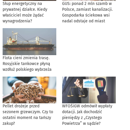
Słup energetyczny na
GUS: ponad 2 mln szamb w
prywatnej działce. Kiedy
Polsce, zamiast kanalizacji.
właściciel może żądać
Gospodarka ściekowa wsi
wynagrodzenia?
nadal odstaje od miast
Flota cieni zmienia trasę.
Rosyjskie tankowce płyną
wzdłuż polskiego wybrzeża
Pellet drożeje przed
WFOŚiGW odmówił wypłaty
sezonem grzewczym. Czy to
dotacji. Jak dochodzić
ostatni moment na tańszy
pieniędzy z „Czystego
zakup?
Powietrza” w sądzie?