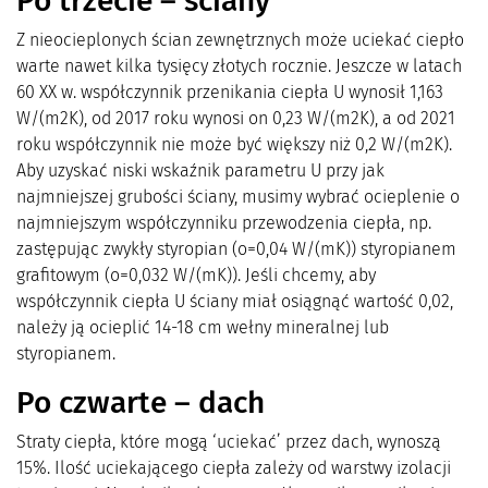
Po trzecie – ściany
Z nieocieplonych ścian zewnętrznych może uciekać ciepło
warte nawet kilka tysięcy złotych rocznie. Jeszcze w latach
60 XX w. współczynnik przenikania ciepła U wynosił 1,163
W/(m2K), od 2017 roku wynosi on 0,23 W/(m2K), a od 2021
roku współczynnik nie może być większy niż 0,2 W/(m2K).
Aby uzyskać niski wskaźnik parametru U przy jak
najmniejszej grubości ściany, musimy wybrać ocieplenie o
najmniejszym współczynniku przewodzenia ciepła, np.
zastępując zwykły styropian (o=0,04 W/(mK)) styropianem
grafitowym (o=0,032 W/(mK)). Jeśli chcemy, aby
współczynnik ciepła U ściany miał osiągnąć wartość 0,02,
należy ją ocieplić 14-18 cm wełny mineralnej lub
styropianem.
Po czwarte – dach
Straty ciepła, które mogą ‘uciekać’ przez dach, wynoszą
15%. Ilość uciekającego ciepła zależy od warstwy izolacji