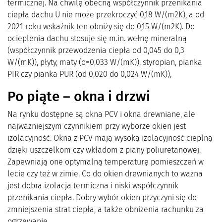
termicznej. Na chwilę obecną współczynnik przenikania
ciepła dachu U nie może przekroczyć 0,18 W/(m2K), a od
2021 roku wskaźnik ten obniży się do 0,15 W/(m2K). Do
ocieplenia dachu stosuje się m.in. wełnę mineralną
(współczynnik przewodzenia ciepła od 0,045 do 0,3
W/(mK)), płyty, maty (o=0,033 W/(mK)), styropian, pianka
PIR czy pianka PUR (od 0,020 do 0,024 W/(mK)),
Po piąte – okna i drzwi
Na rynku dostępne są okna PCV i okna drewniane, ale
najważniejszym czynnikiem przy wyborze okien jest
izolacyjność. Okna z PCV mają wysoką izolacyjność cieplną
dzięki uszczelkom czy wkładom z piany poliuretanowej.
Zapewniają one optymalną temperaturę pomieszczeń w
lecie czy też w zimie. Co do okien drewnianych to ważna
jest dobra izolacja termiczna i niski współczynnik
przenikania ciepła. Dobry wybór okien przyczyni się do
zmniejszenia strat ciepła, a także obniżenia rachunku za
ogrzewanie.