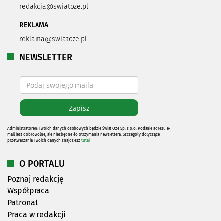
redakcja@swiatoze.pl
REKLAMA
reklama@swiatoze.pl
NEWSLETTER
Administratorem Twoich danych osobowych będzie Świat Oze Sp. z o.o. Podanie adresu e-
mail jest dobrowolne, ale niezbędne do otrzymania newslettera. Szczegóły dotyczące
przetwarzania Twoich danych znajdziesz
tutaj
O PORTALU
Poznaj redakcję
Współpraca
Patronat
Praca w redakcji