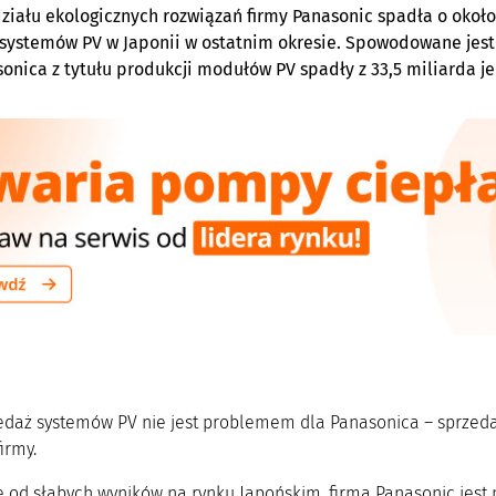
ziału ekologicznych rozwiązań firmy Panasonic spadła o około
systemów PV w Japonii w ostatnim okresie. Spowodowane jest 
sonica z tytułu produkcji modułów PV spadły z 33,5 miliarda j
edaż systemów PV nie jest problemem dla Panasonica – sprzeda
irmy.
e od słabych wyników na rynku Japońskim, firma Panasonic jes