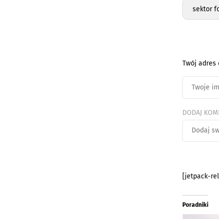
sektor f
Twój adres 
DODAJ KOM
[jetpack-re
Poradniki