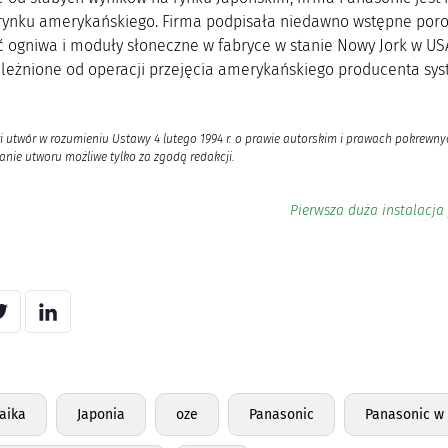
rynku amerykańskiego. Firma podpisała niedawno wstępne por
ć ogniwa i moduły słoneczne w fabryce w stanie Nowy Jork w US
ależnione od operacji przejęcia amerykańskiego producenta sys
i utwór w rozumieniu Ustawy 4 lutego 1994 r. o prawie autorskim i prawach pokrewnyc
nie utworu możliwe tylko za zgodą redakcji.
Pierwsza duża instalacj
aika
Japonia
oze
Panasonic
Panasonic w 