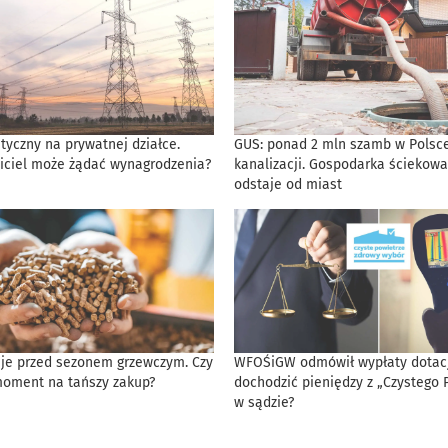
tyczny na prywatnej działce.
GUS: ponad 2 mln szamb w Polsce
iciel może żądać wynagrodzenia?
kanalizacji. Gospodarka ściekowa
odstaje od miast
eje przed sezonem grzewczym. Czy
WFOŚiGW odmówił wypłaty dotacji
moment na tańszy zakup?
dochodzić pieniędzy z „Czystego 
w sądzie?