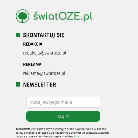
SKONTAKTUJ SIĘ
REDAKCJA
redakcja@swiatoze.pl
REKLAMA
reklama@swiatoze.pl
NEWSLETTER
Administratorem Twoich danych osobowych będzie Świat Oze Sp. z o.o. Podanie
adresu e-mail jest dobrowolne, ale niezbędne do otrzymania newslettera. Szczegóły
dotyczące przetwarzania Twoich danych znajdziesz
tutaj