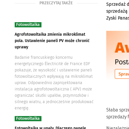
PRZECZYTAJ TAKŻE
Sprzedaż d
sprzedażą 
Zyski Pana
Fotowoltaika
Agrofotowoltaika zmienia mikroklimat
pola. Ustawienie paneli PV może chronić
uprawy
Badanie francuskiego koncernu
energetycznego Électricité de France EDF
pokazuje, że wysokość i ustawienie paneli
fotowoltaicznych wpływają na mikroklimat
upraw. Odpowiednio zaprojektowana
instalacja agrofotowoltaiczna ( APV) może
ograniczać skutki upałów, przymrozków i
silnego wiatru, a jednocześnie produkować
energię.
Słaba sprz
sprzedaży f
Fotowoltaika
Niezależni
Fotowoltaika w upały. Dlaczego panele