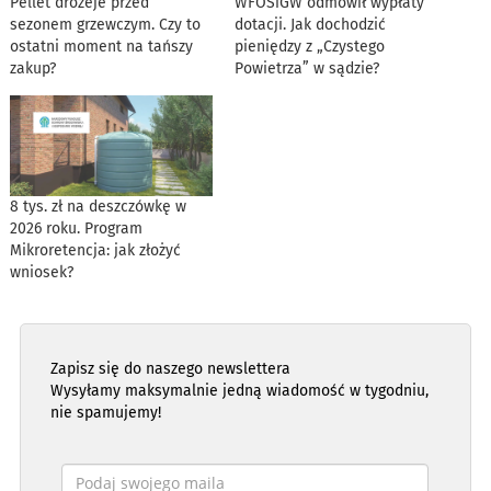
Pellet drożeje przed
WFOŚiGW odmówił wypłaty
sezonem grzewczym. Czy to
dotacji. Jak dochodzić
ostatni moment na tańszy
pieniędzy z „Czystego
zakup?
Powietrza” w sądzie?
8 tys. zł na deszczówkę w
2026 roku. Program
Mikroretencja: jak złożyć
wniosek?
Zapisz się do naszego newslettera
Wysyłamy maksymalnie jedną wiadomość w tygodniu,
nie spamujemy!