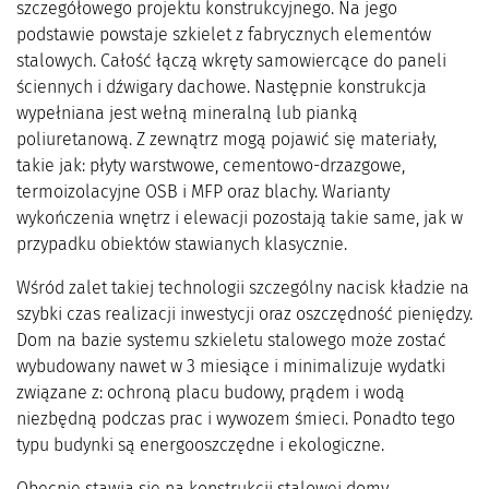
szczegółowego projektu konstrukcyjnego. Na jego
podstawie powstaje szkielet z fabrycznych elementów
stalowych. Całość łączą wkręty samowiercące do paneli
ściennych i dźwigary dachowe. Następnie konstrukcja
wypełniana jest wełną mineralną lub pianką
poliuretanową. Z zewnątrz mogą pojawić się materiały,
takie jak: płyty warstwowe, cementowo-drzazgowe,
termoizolacyjne OSB i MFP oraz blachy. Warianty
wykończenia wnętrz i elewacji pozostają takie same, jak w
przypadku obiektów stawianych klasycznie.
Wśród zalet takiej technologii szczególny nacisk kładzie na
szybki czas realizacji inwestycji oraz oszczędność pieniędzy.
Dom na bazie systemu szkieletu stalowego może zostać
wybudowany nawet w 3 miesiące i minimalizuje wydatki
związane z: ochroną placu budowy, prądem i wodą
niezbędną podczas prac i wywozem śmieci. Ponadto tego
typu budynki są energooszczędne i ekologiczne.
Obecnie stawia się na konstrukcji stalowej domy