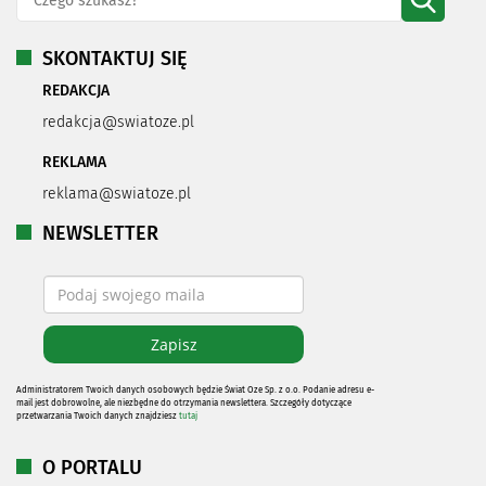
SKONTAKTUJ SIĘ
REDAKCJA
redakcja@swiatoze.pl
REKLAMA
reklama@swiatoze.pl
NEWSLETTER
Administratorem Twoich danych osobowych będzie Świat Oze Sp. z o.o. Podanie adresu e-
mail jest dobrowolne, ale niezbędne do otrzymania newslettera. Szczegóły dotyczące
przetwarzania Twoich danych znajdziesz
tutaj
O PORTALU