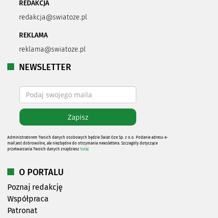
REDAKCJA
redakcja@swiatoze.pl
REKLAMA
reklama@swiatoze.pl
NEWSLETTER
Administratorem Twoich danych osobowych będzie Świat Oze Sp. z o.o. Podanie adresu e-
mail jest dobrowolne, ale niezbędne do otrzymania newslettera. Szczegóły dotyczące
przetwarzania Twoich danych znajdziesz
tutaj
O PORTALU
Poznaj redakcję
Współpraca
Patronat