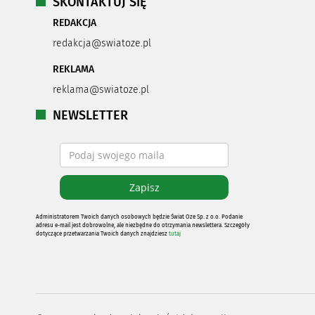
SKONTAKTUJ SIĘ
REDAKCJA
redakcja@swiatoze.pl
REKLAMA
reklama@swiatoze.pl
NEWSLETTER
Administratorem Twoich danych osobowych będzie Świat Oze Sp. z o.o. Podanie
adresu e-mail jest dobrowolne, ale niezbędne do otrzymania newslettera. Szczegóły
dotyczące przetwarzania Twoich danych znajdziesz
tutaj