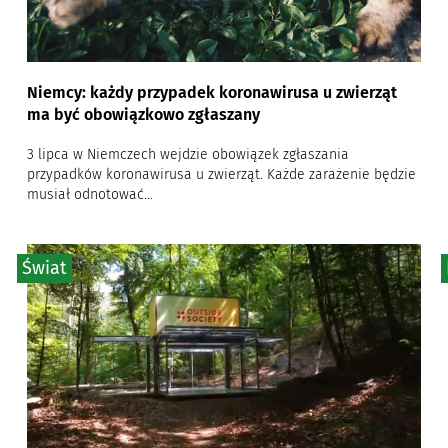
Niemcy: każdy przypadek koronawirusa u zwierząt
ma być obowiązkowo zgłaszany
3 lipca w Niemczech wejdzie obowiązek zgłaszania
przypadków koronawirusa u zwierząt. Każde zarażenie będzie
musiał odnotować...
Świat