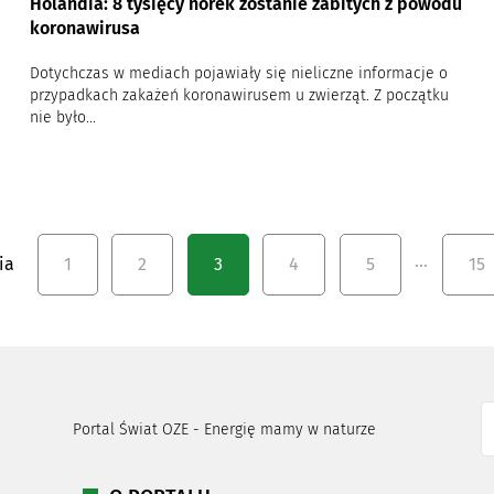
Holandia: 8 tysięcy norek zostanie zabitych z powodu
koronawirusa
Dotychczas w mediach pojawiały się nieliczne informacje o
przypadkach zakażeń koronawirusem u zwierząt. Z początku
nie było...
…
ia
1
2
3
4
5
15
Portal Świat OZE - Energię mamy w naturze