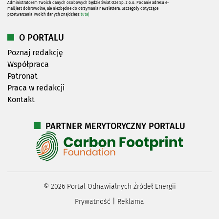
Administratorem Twoich danych osobowych będzie Świat Oze Sp. z o.o. Podanie adresu e-
mail jest dobrowolne, ale niezbędne do otrzymania newslettera. Szczegóły dotyczące
przetwarzania Twoich danych znajdziesz
tutaj
O PORTALU
Poznaj redakcję
Współpraca
Patronat
Praca w redakcji
Kontakt
PARTNER MERYTORYCZNY PORTALU
©
2026
Portal Odnawialnych Źródeł Energii
Prywatność
|
Reklama