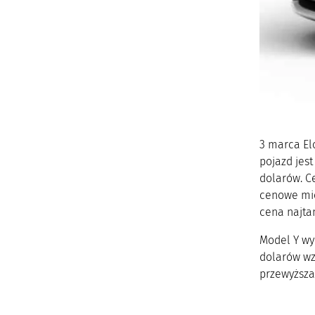
3 marca El
pojazd jes
dolarów. Ce
cenowe mię
cena najta
Model Y wyp
dolarów wz
przewyższa 