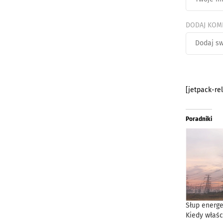
DODAJ KOM
[jetpack-re
Poradniki
Słup energe
Kiedy właśc