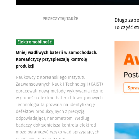
PRZECZYTAJ TAKŻE
Długo zapo
To część s
Elektromobilność
Mniej wadliwych baterii w samochodach.
Koreańczycy przyspieszają kontrolę
produkcji
Naukowcy z Koreańskiego Instytutu
Zaawansowanych Nauk i Technologii (KAIST)
opracowali nową metodę wykrywania różnic
w grubości elektrod baterii litowo-jonowych.
Technologia ta pozwala na identyfikację
defektów produkcyjnych z precyzją
odpowiadającą nanometrom. Według
badaczy dokładniejsza kontrola elektrod
może ograniczyć ryzyko wad sprzyjających
przegrzewaniu się baterii.