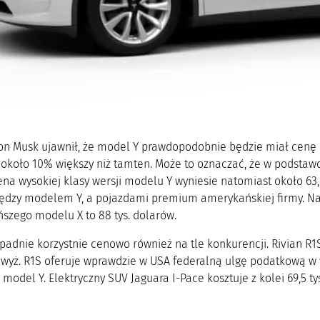
on Musk ujawnił, że model Y prawdopodobnie będzie miał cenę o
t około 10% większy niż tamten. Może to oznaczać, że w podstaw
na wysokiej klasy wersji modelu Y wyniesie natomiast około 63,
dzy modelem Y, a pojazdami premium amerykańskiej firmy. Najt
ńszego modelu X to 88 tys. dolarów.
adnie korzystnie cenowo również na tle konkurencji. Rivian R1S
wyż. R1S oferuje wprawdzie w USA federalną ulgę podatkową w w
model Y. Elektryczny SUV Jaguara I-Pace kosztuje z kolei 69,5 ty