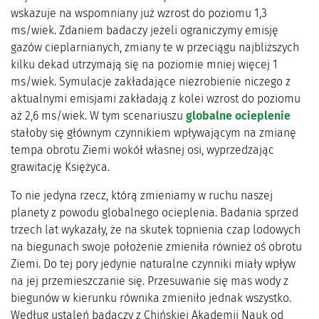
wskazuje na wspomniany już wzrost do poziomu 1,3
ms/wiek. Zdaniem badaczy jeżeli ograniczymy emisję
gazów cieplarnianych, zmiany te w przeciągu najbliższych
kilku dekad utrzymają się na poziomie mniej więcej 1
ms/wiek. Symulacje zakładające niezrobienie niczego z
aktualnymi emisjami zakładają z kolei wzrost do poziomu
aż 2,6 ms/wiek. W tym scenariuszu
globalne ocieplenie
stałoby się głównym czynnikiem wpływającym na zmianę
tempa obrotu Ziemi wokół własnej osi, wyprzedzając
grawitację Księżyca.
To nie jedyna rzecz, którą zmieniamy w ruchu naszej
planety z powodu globalnego ocieplenia. Badania sprzed
trzech lat wykazały, że na skutek topnienia czap lodowych
na biegunach swoje położenie zmieniła również oś obrotu
Ziemi. Do tej pory jedynie naturalne czynniki miały wpływ
na jej przemieszczanie się. Przesuwanie się mas wody z
biegunów w kierunku równika zmieniło jednak wszystko.
Według ustaleń badaczy z Chińskiej Akademii Nauk od