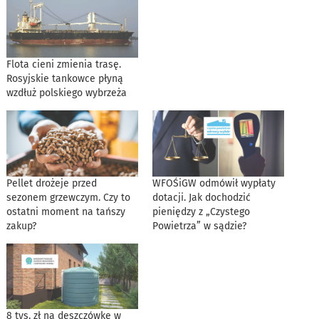
Flota cieni zmienia trasę.
Rosyjskie tankowce płyną
wzdłuż polskiego wybrzeża
Pellet drożeje przed
WFOŚiGW odmówił wypłaty
sezonem grzewczym. Czy to
dotacji. Jak dochodzić
ostatni moment na tańszy
pieniędzy z „Czystego
zakup?
Powietrza” w sądzie?
8 tys. zł na deszczówkę w