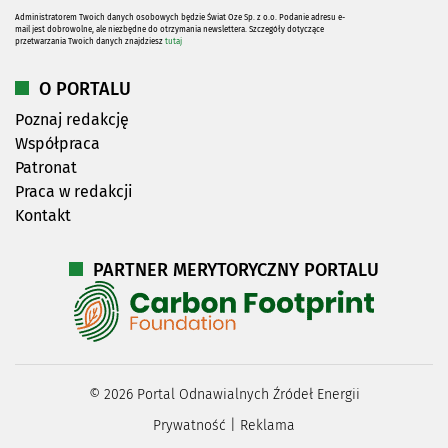
Administratorem Twoich danych osobowych będzie Świat Oze Sp. z o.o. Podanie adresu e-
mail jest dobrowolne, ale niezbędne do otrzymania newslettera. Szczegóły dotyczące
przetwarzania Twoich danych znajdziesz
tutaj
O PORTALU
Poznaj redakcję
Współpraca
Patronat
Praca w redakcji
Kontakt
PARTNER MERYTORYCZNY PORTALU
©
2026
Portal Odnawialnych Źródeł Energii
Prywatność
|
Reklama