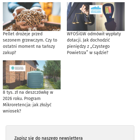
Pellet drożeje przed
WFOŚiGW odmówił wypłaty
sezonem grzewczym. Czy to
dotacji. Jak dochodzić
ostatni moment na tańszy
pieniędzy z „Czystego
zakup?
Powietrza” w sądzie?
8 tys. zł na deszczówkę w
2026 roku. Program
Mikroretencja: jak złożyć
wniosek?
Zapisz się do naszego newslettera