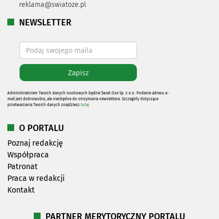
reklama@swiatoze.pl
NEWSLETTER
Administratorem Twoich danych osobowych będzie Świat Oze Sp. z o.o. Podanie adresu e-
mail jest dobrowolne, ale niezbędne do otrzymania newslettera. Szczegóły dotyczące
przetwarzania Twoich danych znajdziesz
tutaj
O PORTALU
Poznaj redakcję
Współpraca
Patronat
Praca w redakcji
Kontakt
PARTNER MERYTORYCZNY PORTALU