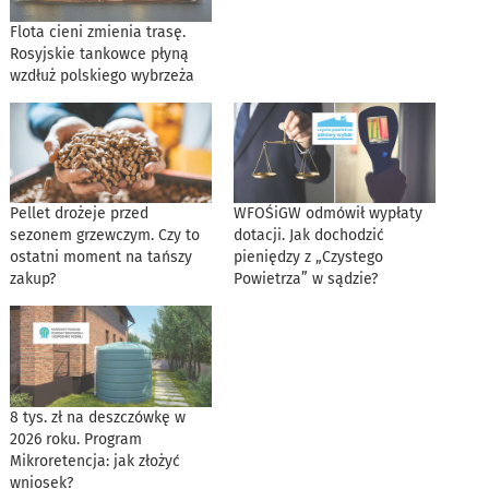
Flota cieni zmienia trasę.
Rosyjskie tankowce płyną
wzdłuż polskiego wybrzeża
Pellet drożeje przed
WFOŚiGW odmówił wypłaty
sezonem grzewczym. Czy to
dotacji. Jak dochodzić
ostatni moment na tańszy
pieniędzy z „Czystego
zakup?
Powietrza” w sądzie?
8 tys. zł na deszczówkę w
2026 roku. Program
Mikroretencja: jak złożyć
wniosek?