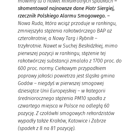
mówimy tu o nawet kilkukrotnych spadkach
–
skomentował najnowsze dane Piotr Siergiej,
rzecznik Polskiego Alarmu Smogowego. –
Nowa Ruda, która wciąż przoduje w rankingu,
zmniejszyła stężenia rakotwórczego BAP aż
czterokrotnie, a Nowy Targ i Rybnik –
trzykrotnie. Nawet w Suchej Beskidzkiej, mimo
pierwszej pozycji w rankingu, stężenie tej
rakotwórczej substancji zmalało z 1700 proc. do
600 proc. normy. Ciekawym przypadkiem
poprawy jakości powietrza jest śląska gmina
Godów – niegdyś w pierwszej smogowej
dziesiątce Unii Europejskiej – w kategorii
średniorocznego stężenia PM10 spadła z
czwartego miejsca w Polsce na odległą 60
pozycję. Z czołówki smogowych rekordzistów
wypadły także Kraków, Katowice i Zabrze
(spadek z 8 na 81 pozycję).