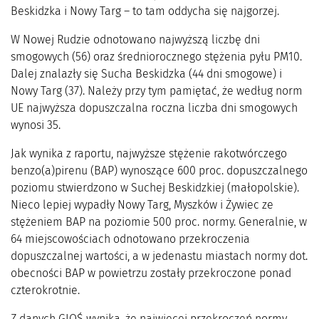
Beskidzka i Nowy Targ – to tam oddycha się najgorzej.
W Nowej Rudzie odnotowano najwyższą liczbę dni
smogowych (56) oraz średniorocznego stężenia pyłu PM10.
Dalej znalazły się Sucha Beskidzka (44 dni smogowe) i
Nowy Targ (37). Należy przy tym pamiętać, że według norm
UE najwyższa dopuszczalna roczna liczba dni smogowych
wynosi 35.
Jak wynika z raportu, najwyższe stężenie rakotwórczego
benzo(a)pirenu (BAP) wynoszące 600 proc. dopuszczalnego
poziomu stwierdzono w Suchej Beskidzkiej (małopolskie).
Nieco lepiej wypadły Nowy Targ, Myszków i Żywiec ze
stężeniem BAP na poziomie 500 proc. normy. Generalnie, w
64 miejscowościach odnotowano przekroczenia
dopuszczalnej wartości, a w jedenastu miastach normy dot.
obecności BAP w powietrzu zostały przekroczone ponad
czterokrotnie.
Z danych GIOŚ wynika, że najwięcej przekroczeń normy