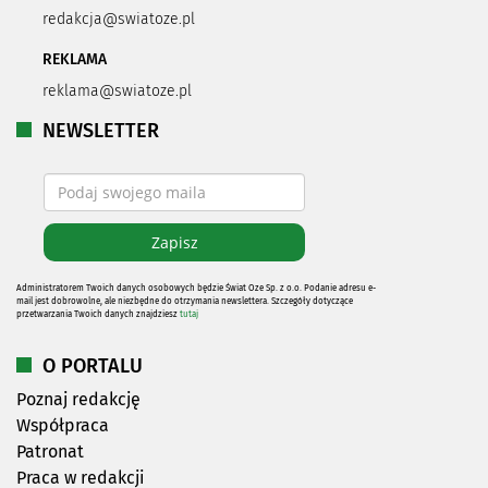
redakcja@swiatoze.pl
REKLAMA
reklama@swiatoze.pl
NEWSLETTER
Administratorem Twoich danych osobowych będzie Świat Oze Sp. z o.o. Podanie adresu e-
mail jest dobrowolne, ale niezbędne do otrzymania newslettera. Szczegóły dotyczące
przetwarzania Twoich danych znajdziesz
tutaj
O PORTALU
Poznaj redakcję
Współpraca
Patronat
Praca w redakcji