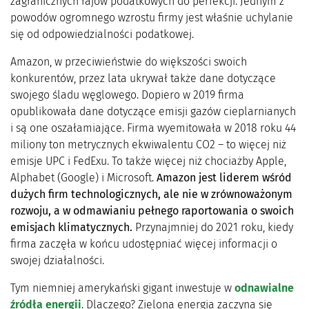
zagranicznych rajów podatkowych do perfekcji. Jednym z
powodów ogromnego wzrostu firmy jest właśnie uchylanie
się od odpowiedzialności podatkowej.
Amazon, w przeciwieństwie do większości swoich
konkurentów, przez lata ukrywał także dane dotyczące
swojego śladu węglowego. Dopiero w 2019 firma
opublikowała dane dotyczące emisji gazów cieplarnianych
i są one oszałamiające. Firma wyemitowała w 2018 roku 44
miliony ton metrycznych ekwiwalentu CO2 – to więcej niż
emisje UPC i FedExu. To także więcej niż chociażby Apple,
Alphabet (Google) i Microsoft.
Amazon jest liderem
wśród
dużych firm technologicznych, ale nie w zrównoważonym
rozwoju, a w odmawianiu pełnego raportowania o swoich
emisjach klimatycznych.
Przynajmniej do 2021 roku, kiedy
firma zaczęła w końcu udostępniać więcej informacji o
swojej działalności.
Tym niemniej amerykański gigant inwestuje w
odnawialne
źródła energii
. Dlaczego? Zielona energia zaczyna się