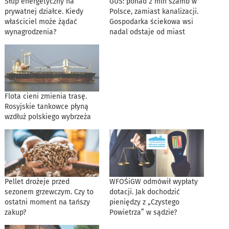
Słup energetyczny na
GUS: ponad 2 mln szamb w
prywatnej działce. Kiedy
Polsce, zamiast kanalizacji.
właściciel może żądać
Gospodarka ściekowa wsi
wynagrodzenia?
nadal odstaje od miast
Flota cieni zmienia trasę.
Rosyjskie tankowce płyną
wzdłuż polskiego wybrzeża
Pellet drożeje przed
WFOŚiGW odmówił wypłaty
sezonem grzewczym. Czy to
dotacji. Jak dochodzić
ostatni moment na tańszy
pieniędzy z „Czystego
zakup?
Powietrza” w sądzie?