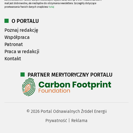
mail jest dobrowolne, ale niezbędne do otrzymania newslettera. Szczegóły dotyczące
przetwarzania Twoich danych znajdziesz
tutaj
O PORTALU
Poznaj redakcję
Współpraca
Patronat
Praca w redakcji
Kontakt
PARTNER MERYTORYCZNY PORTALU
©
2026
Portal Odnawialnych Źródeł Energii
Prywatność
|
Reklama