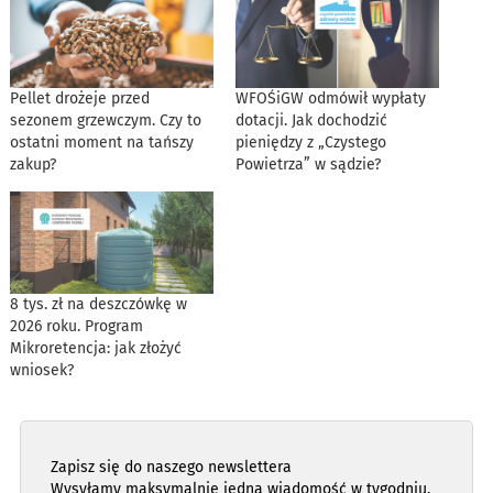
Pellet drożeje przed
WFOŚiGW odmówił wypłaty
sezonem grzewczym. Czy to
dotacji. Jak dochodzić
ostatni moment na tańszy
pieniędzy z „Czystego
zakup?
Powietrza” w sądzie?
8 tys. zł na deszczówkę w
2026 roku. Program
Mikroretencja: jak złożyć
wniosek?
Zapisz się do naszego newslettera
Wysyłamy maksymalnie jedną wiadomość w tygodniu,