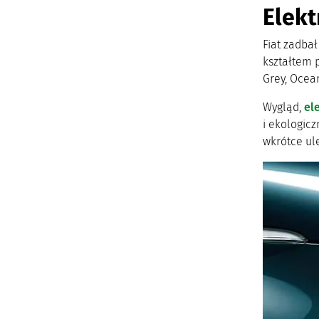
Elekt
Fiat zadbał
kształtem 
Grey, Ocean
Wygląd,
el
i ekologic
wkrótce ule