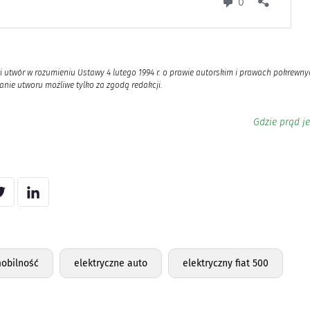
i utwór w rozumieniu Ustawy 4 lutego 1994 r. o prawie autorskim i prawach pokrewnyc
nie utworu możliwe tylko za zgodą redakcji.
Gdzie prąd je
mobilność
elektryczne auto
elektryczny fiat 500