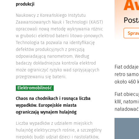
produkcji
Naukowcy z Koreańskiego Instytutu
Zaawansowanych Nauk i Technologii (KAIST)
opracowali nową metodę wykrywania różnic
w grubości elektrod baterii litowo-jonowych.
Technologia ta pozwala na identyfikację
defektów produkcyjnych z precyzją
odpowiadającą nanometrom. Według
badaczy dokładniejsza kontrola elektrod
Fiat oddaj
może ograniczyć ryzyko wad sprzyjających
retro samo
przegrzewaniu się baterii.
około 460 
Elektromobilność
Fiat obiec
Chaos na chodnikach i rosnąca liczba
kW, natomi
wypadków. Europejskie miasta
naładować 
ograniczają wynajem hulajnóg
Liczba wypadków z udziałem miejskich
hulajnóg elektrycznych rośnie, a szczególny
niepokój budzi udział dzieci i nastolatków,