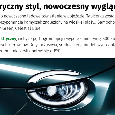
ryczny styl, nowoczesny wyglą
 o nowoczesne ledowe oświetlenie w pojeździe. Tapicerka została
przypominają kamyczek znaleziony na włoskiej plaży… Samochód 
 Green, Celestial Blue.
ektryczny
, cichy napęd, ogrom opcji i wyposażenie czynią 500
znych kierowców. Dotychczasowa, średnia cena modeli wynosi oko
c zmianie, czyli obniżyć się o 15%.