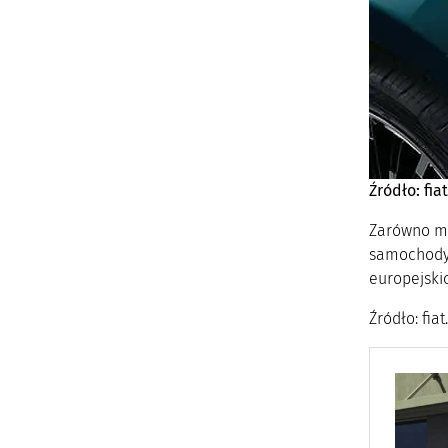
Źródło: fia
Zarówno mod
samochody 
europejski
Źródło: fia