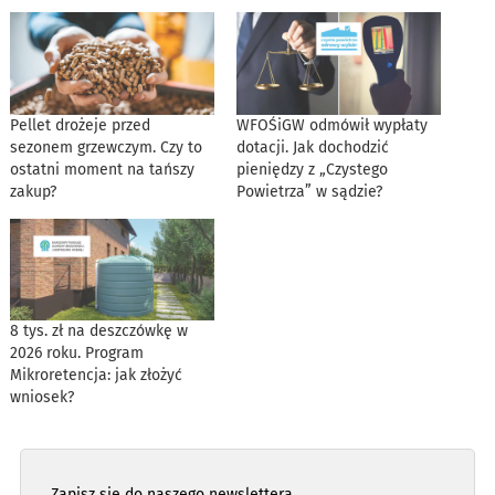
Pellet drożeje przed
WFOŚiGW odmówił wypłaty
sezonem grzewczym. Czy to
dotacji. Jak dochodzić
ostatni moment na tańszy
pieniędzy z „Czystego
zakup?
Powietrza” w sądzie?
8 tys. zł na deszczówkę w
2026 roku. Program
Mikroretencja: jak złożyć
wniosek?
Zapisz się do naszego newslettera