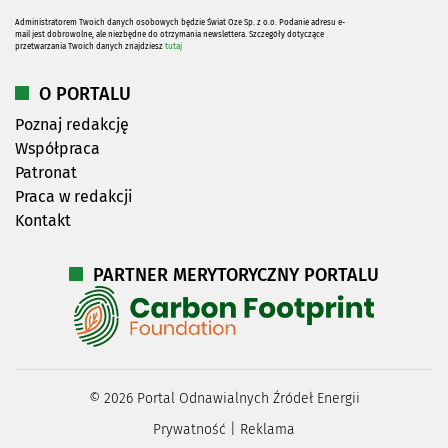
Administratorem Twoich danych osobowych będzie Świat Oze Sp. z o.o. Podanie adresu e-
mail jest dobrowolne, ale niezbędne do otrzymania newslettera. Szczegóły dotyczące
przetwarzania Twoich danych znajdziesz
tutaj
O PORTALU
Poznaj redakcję
Współpraca
Patronat
Praca w redakcji
Kontakt
PARTNER MERYTORYCZNY PORTALU
©
2026
Portal Odnawialnych Źródeł Energii
Prywatność
|
Reklama