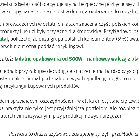
ewielki odsetek osób decyduje się na bezpieczne pozbycie się 
w Europy nadal zbierane jest w domu, a oddawane do recykling
h prowadzonych w ostatnich latach znaczna część polskich kon
rodukty i usługi były przyjazne dla środowiska. Przykładowo, 
utaj
, pokazało, że duża grupa polskich konsumentów (59%) uważa
tórych nie można poddać recyklingowi.
z też:
Jadalne opakowania od SGGW – naukowcy walczą z pla
e jednak przy zakupie decydujące znaczenie ma bardzo często p
ostatni okres minął pod znakiem wysokiej inflacji, mogło to mi
ą recyklingu kupowanych produktów.
dem sprzyjającym oszczędnościom w elektronice, staje się tzw. 
ka praktyka nie tylko jest przyjaźniejsza portfelom, ale równi
aturalnymi zużywanymi przy produkcji nowych urządzeń.
– Pozwala to dłużej użytkować zakupiony sprzęt i przekłada si