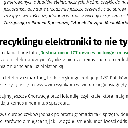
generowanych odpadów elektronicznych. Można przyjść do nasz
jest szansa, aby dane urządzenie jeszcze przywrócić do sprawno
zakupy o wartości uzgodnionej w trakcie wyceny urządzenia
– 
Zarządzający Pionem Sprzedaży, Członek Zarządu MediaMarkt
recyklingu elektroniki to nie t
badania Eurostatu
„Destination of ICT devices no longer in us
rzętem elektronicznym. Wynika z nich, że mamy sporo do nadro
ia z niechcianą już elektroniką.
i o telefony i smartfony, to do recyklingu oddaje je 12% Polaków.
je szczycące się najwyższymi wynikami w tym rankingu osiągnęły 
ajmy jeszcze Chorwację oraz Holandię, czyli kraje, które mają n
ddają komuś innemu lub sprzedają.
owa europejczyków jednak po prostu gromadzi taki sprzęt w dom
 zarówno o miejscach, jak i w ogóle istnieniu możliwości oddan