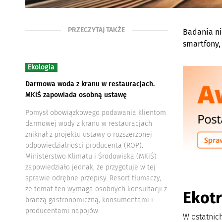
PRZECZYTAJ TAKŻE
Badania ni
smartfony, 
Ekologia
Darmowa woda z kranu w restauracjach.
MKiŚ zapowiada osobną ustawę
Pomysł obowiązkowego podawania klientom
darmowej wody z kranu w restauracjach
zniknął z projektu ustawy o rozszerzonej
odpowiedzialności producenta (ROP).
Ministerstwo Klimatu i Środowiska (MKiŚ)
zapowiedziało jednak, że przygotuje w tej
sprawie odrębne przepisy. Resort tłumaczy,
że temat ten wymaga osobnych konsultacji z
Ekot
branżą gastronomiczną, konsumentami i
producentami napojów.
W ostatnic