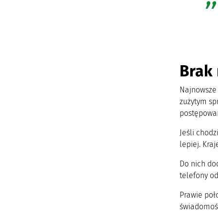
Brak 
Najnowsze 
zużytym sp
postępowan
Jeśli chodz
lepiej. Kra
Do nich dod
telefony o
Prawie poł
świadomości