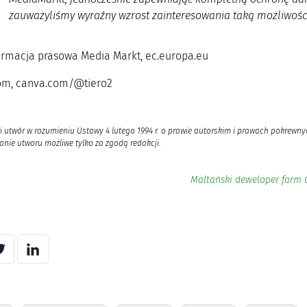
zauważyliśmy wyraźny wzrost zainteresowania taką możliwoś
formacja prasowa Media Markt, ec.europa.eu
.com, canva.com/@tiero2
i utwór w rozumieniu Ustawy 4 lutego 1994 r. o prawie autorskim i prawach pokrewnyc
nie utworu możliwe tylko za zgodą redakcji.
Maltański deweloper farm 