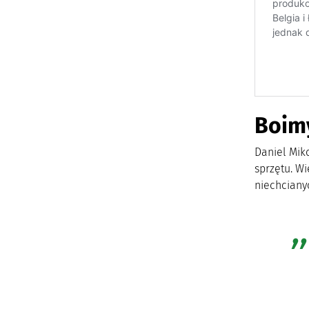
Boimy
Daniel Mik
sprzętu. W
niechciany