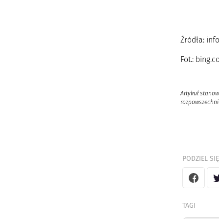
Źródła: in
Fot.: bing
Artykuł stanow
rozpowszechnia
PODZIEL SIĘ
TAGI