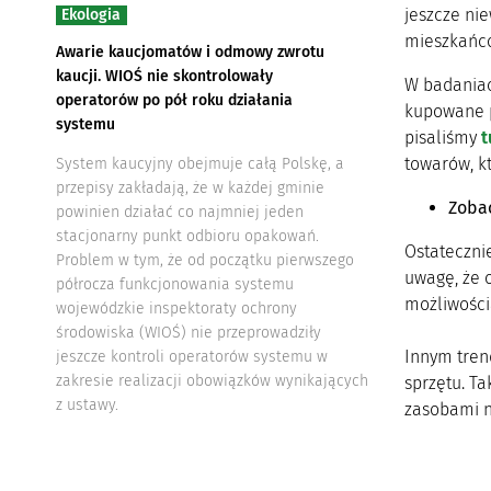
jeszcze ni
Ekologia
mieszkańcó
Awarie kaucjomatów i odmowy zwrotu
kaucji. WIOŚ nie skontrolowały
W badaniac
operatorów po pół roku działania
kupowane p
systemu
pisaliśmy
t
towarów, k
System kaucyjny obejmuje całą Polskę, a
przepisy zakładają, że w każdej gminie
Zobac
powinien działać co najmniej jeden
stacjonarny punkt odbioru opakowań.
Ostateczni
Problem w tym, że od początku pierwszego
uwagę, że 
półrocza funkcjonowania systemu
możliwości
wojewódzkie inspektoraty ochrony
środowiska (WIOŚ) nie przeprowadziły
Innym tren
jeszcze kontroli operatorów systemu w
zakresie realizacji obowiązków wynikających
sprzętu. Ta
z ustawy.
zasobami n