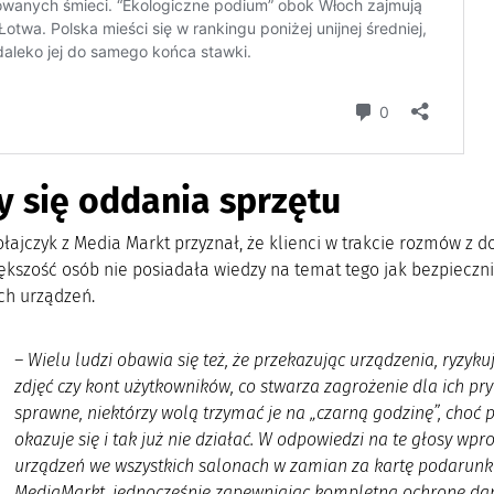
 się oddania sprzętu
ołajczyk z Media Markt przyznał, że klienci w trakcie rozmów z
iększość osób nie posiadała wiedzy na temat tego jak bezpieczn
ch urządzeń.
–
Wielu ludzi obawia się też, że przekazując urządzenia, ryzyk
zdjęć czy kont użytkowników, co stwarza zagrożenie dla ich pry
sprawne, niektórzy wolą trzymać je na „czarną godzinę”, choć pó
okazuje się i tak już nie działać. W odpowiedzi na te głosy w
urządzeń we wszystkich salonach w zamian za kartę podarunk
MediaMarkt, jednocześnie zapewniając kompletną ochronę dany