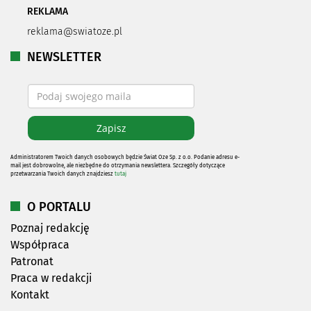
REKLAMA
reklama@swiatoze.pl
NEWSLETTER
Administratorem Twoich danych osobowych będzie Świat Oze Sp. z o.o. Podanie adresu e-
mail jest dobrowolne, ale niezbędne do otrzymania newslettera. Szczegóły dotyczące
przetwarzania Twoich danych znajdziesz
tutaj
O PORTALU
Poznaj redakcję
Współpraca
Patronat
Praca w redakcji
Kontakt