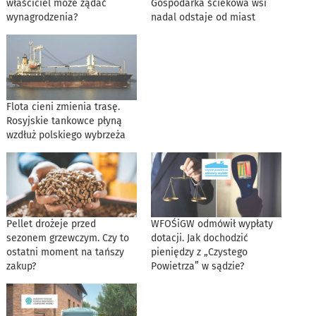
właściciel może żądać
Gospodarka ściekowa wsi
wynagrodzenia?
nadal odstaje od miast
Flota cieni zmienia trasę.
Rosyjskie tankowce płyną
wzdłuż polskiego wybrzeża
Pellet drożeje przed
WFOŚiGW odmówił wypłaty
sezonem grzewczym. Czy to
dotacji. Jak dochodzić
ostatni moment na tańszy
pieniędzy z „Czystego
zakup?
Powietrza” w sądzie?