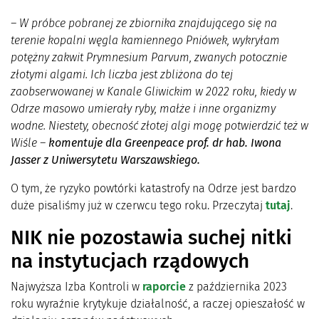
– W próbce pobranej ze zbiornika znajdującego się na
terenie kopalni węgla kamiennego Pniówek, wykryłam
potężny zakwit Prymnesium Parvum, zwanych potocznie
złotymi algami. Ich liczba jest zbliżona do tej
zaobserwowanej w Kanale Gliwickim w 2022 roku, kiedy w
Odrze masowo umierały ryby, małże i inne organizmy
wodne. Niestety, obecność złotej algi mogę potwierdzić też w
Wiśle –
komentuje dla Greenpeace prof. dr hab. Iwona
Jasser z Uniwersytetu Warszawskiego.
O tym, że ryzyko powtórki katastrofy na Odrze jest bardzo
duże pisaliśmy już w czerwcu tego roku. Przeczytaj
tutaj
.
NIK nie pozostawia suchej nitki
na instytucjach rządowych
Najwyższa Izba Kontroli w
raporcie
z października 2023
roku wyraźnie krytykuje działalność, a raczej opieszałość w