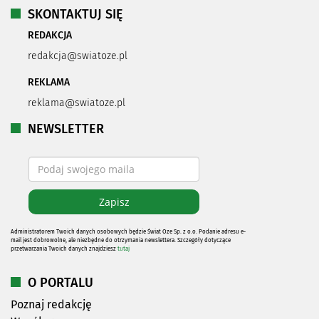
SKONTAKTUJ SIĘ
REDAKCJA
redakcja@swiatoze.pl
REKLAMA
reklama@swiatoze.pl
NEWSLETTER
Administratorem Twoich danych osobowych będzie Świat Oze Sp. z o.o. Podanie adresu e-
mail jest dobrowolne, ale niezbędne do otrzymania newslettera. Szczegóły dotyczące
przetwarzania Twoich danych znajdziesz
tutaj
O PORTALU
Poznaj redakcję